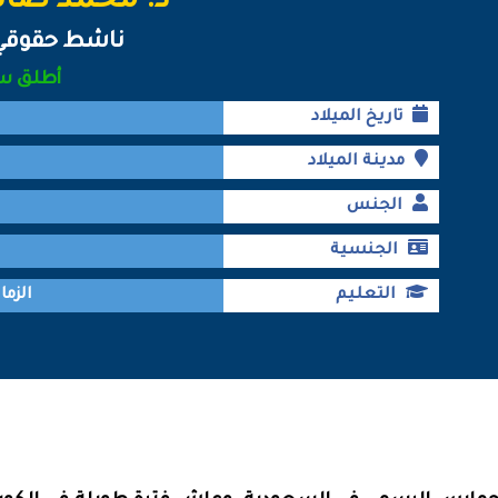
د. محمد صا
ناشط حقوقي
أطلق س
تاريخ الميلاد
مدينة الميلاد
الجنس
الجنسية
التعليم
الزما