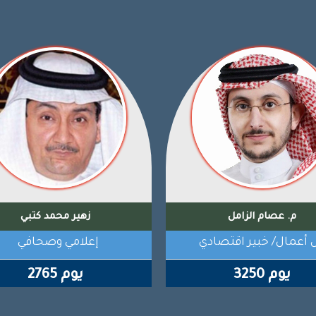
وليد بن سامي أبو الخير
م. عصام الزامل
شط حقوقي / سياسي
رجل أعمال/ خبير اقتصاد
4496 يوم
3250 يوم