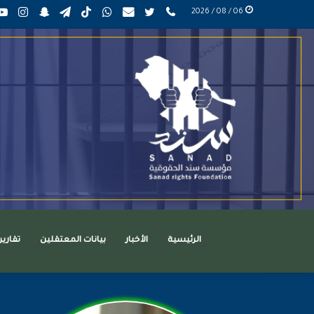
phone
تويتر
mail
واتساب
TikTok
تيلقرام
سناب
انست
06 / 08 / 2026
عربي
تشات
الرئيسية
الأخبار
بيانات المعتقلين
تقاري