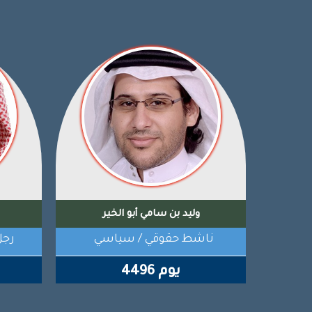
د. سعود السرحان
أكاديمي
نا
1756 يوم