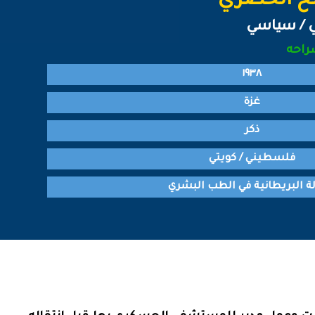
لح الخضري
 / سياسي
راحه
١٩٣٨
غزة
ذكر
فلسطيني / كويتي
لة البريطانية في الطب البشري