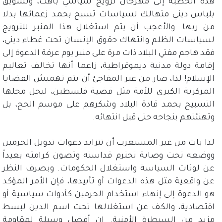
هذه الخطبة إلى مهرجان ترويج سياسي باهت، وتسويق
بلباس ديني متهالك لسياسات تسبح بحمد زعمائها بدلا
من ربها
.
والأعجب أن يتم استغلال هذا المنبر للترويج
لسياسات الظلم وانتهاك حقوق الإنسان تحت غطاء ديني،
فقد هاجم مفتي البلاد ذات مرة على منبر يوم عرفة الدعوة إلى
إقامة دولة مدنية ديموقراطية، زاعما أنها تخالف تعاليم
الإسلام
!
لذا، صار من غير المفاجئ أن يتم تهميش القضايا
المركزية الكبرى للأمة مثل قضية فلسطين، ليحل محلها
التسبيح بحمد قادة البلاد وشكرهم على موسم الحج، بل
وتهنئتهم بنجاحه حتى قبل انتهائه
.
لذا بات من غير المستغرب أن تتزايد دعوات تدويل الحرمين
ووضعه تحت وصاية تحترم قداسته وتصون كرامته بعيداً
عن لوثات السياسة واستغلال الحكومات
.
وبصرف النظر
عن واقعية مثل هذه الدعوات أو تأييدها، فإن الأمر المؤكد
هو الدعوة إلى إنهاء استخدام الحرمين كأدوات سياسية أو
اقتصادية، والكف عن استغلالها تحت اسم الدين لبسط
مزيد من السيطرة الأمنية
.
إن أفضل وسيلة لمقاومة