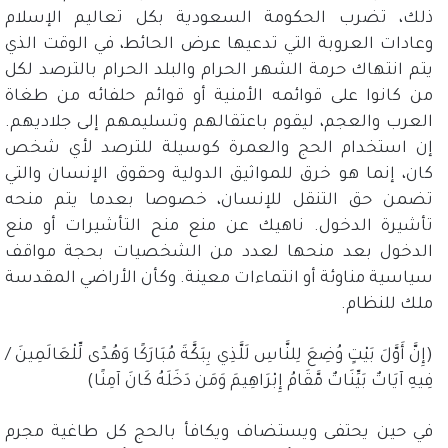
ذلك، تضرب الحكومة السعودية بكل تعاليم الإسلام
وعادات العروبة التي تدعيها عرض الحائط، في الوقت الذي
يتم انتهاك حرمة الشهر الحرام والبلد الحرام بالترصد لكل
من كانوا على قوائمه الأمنية أو قوائم حلفائه من طغاة
العرب والعجم، ليقوم باعتقالهم وتسليمهم إلى جلاديهم
.
إن استخدام الحج والعمرة كوسيلة للترصد لأي شخص
كان، إنما هو خرق للمواثيق الدولية وحقوق الإنسان والتي
تضمن حق التنقل للإنسان، خصوصا بعدما يتم منحه
تأشيرة الدخول
.
ناهيك عن منع منح التأشيرات أو منع
الدخول بعد منحها لعدد من الشخصيات بحجة مواقف
سياسية مناوئة أو انتماءات معينة
.
وكأن الأراضي المقدسة
ملك للنظام
.
(
إِنَّ أَوَّلَ بَيْتٍ وُضِعَ لِلنَّاسِ لَلَّذِي بِبَكَّةَ مُبَارَكًا وَهُدًى لِّلْعَالَمِينَ
/
فِيهِ آيَاتٌ بَيِّنَاتٌ مَّقَامُ إِبْرَاهِيمَ وَمَن دَخَلَهُ كَانَ آمِنًا
)
في حين يحتفى ويستضاف ويكافأ بالحج كل طاغية مجرم