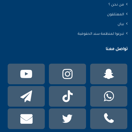
من نحن ؟
المعتلقون
بيان
تبرعوا لمنظمة سند الحقوقية
تواصل معنا
سناب
انستقرام
يوتي
تشات
واتساب
TikTok
تيلقر
phone
تويتر
mail