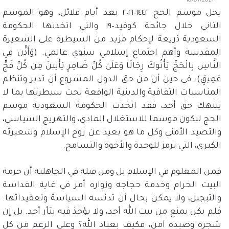
10/07/2021
يحل موسم الحج ١٤٤٢
–
٢٠٢١ بعد أيام قلائل، وهو الموسم
الثاني خلال جائحة كوفيد
–
١٩ والتي اتخذتها الحكومة
السعودية ذريعة لإحكام مزيد من السيطرة على الشعيرة
المقدسة وأهم اجتماع إسلامي سنوي عالمي
. (
وَأَذِّن فِي
النَّاسِ بِالْحَجِّ يَأْتُوكَ رِجَالًا وَعَلَىٰ كُلِّ ضَامِرٍ يَأْتِينَ مِن كُلِّ فَجٍّ
عَمِيقٍ
).
في حين أن من حق الدول المشروع أن تدير وتنظم
المناسبات الثقافية والدينية الواقعة تحت سيطرتها بما لا
ينتهك حق أحد، فقد اتخذت الحكومة السعودية موسم
الحج ليكون موسما للاستغلال المادي، والتهريج السياسي،
والتصيد الأمني وكل ما هو بعيد عن روح الإسلام وشعيرته
الكبرى، التي ترمز للوحدة والأخوة والتسامح
.
فمن المعلوم في الإسلام بل ومن قبله في الجاهلية أن حرمة
البيت الحرام وخدمة حجاجه وزواره أمر في غاية القداسة
والتبجيل، ولا يمكن بحال أن تدنسه السياسة وتعقيداتها
.
فلم يكن يمنع من بيت الله أحد، ولا يؤخذ فيه بثأر أحد
.
بل إن
شجره وصيده آمن، فكيف بعباد الله؟ وعلى الرغم من كل