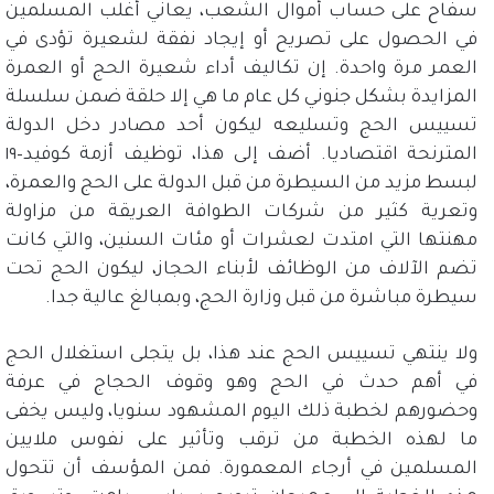
سفاح على حساب أموال الشعب، يعاني أغلب المسلمين
في الحصول على تصريح أو إيجاد نفقة لشعيرة تؤدى في
العمر مرة واحدة
.
إن تكاليف أداء شعيرة الحج أو العمرة
المزايدة بشكل جنوني كل عام ما هي إلا حلقة ضمن سلسلة
تسييس الحج وتسليعه ليكون أحد مصادر دخل الدولة
المترنحة اقتصاديا
.
أضف إلى هذا، توظيف أزمة كوفيد
–
١٩
لبسط مزيد من السيطرة من قبل الدولة على الحج والعمرة،
وتعرية كثير من شركات الطوافة العريقة من مزاولة
مهنتها التي امتدت لعشرات أو مئات السنين، والتي كانت
تضم الآلاف من الوظائف لأبناء الحجاز، ليكون الحج تحت
سيطرة مباشرة من قبل وزارة الحج، وبمبالغ عالية جدا
.
ولا ينتهي تسييس الحج عند هذا، بل يتجلى استغلال الحج
في أهم حدث في الحج وهو وقوف الحجاج في عرفة
وحضورهم لخطبة ذلك اليوم المشهود سنويا، وليس يخفى
ما لهذه الخطبة من ترقب وتأثير على نفوس ملايين
المسلمين في أرجاء المعمورة
.
فمن المؤسف أن تتحول