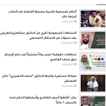
أحكام تعسفية قاسية يصدرها القضاء ضد الشاب
أسامة خالد
29/12/2022
السلطات السعودية تفرج عن الدكتور عبدالعزيز الطريفي
بعد سنوات من الاعتقال التعسفي
29/06/2025
منظمات حقوقية تصدر بياناً مشتركاً ضد حكم الإعدام
بحق محمد الغامدي
11/09/2023
معاناة مستمرة يكابدها الدكتور “محمد الخضيري” داخل
المعتقل
14/03/2022
بيان: أطلقوا أسعد الغامدي وأسقطوا الحكم ضده
بالسجن ٢٠ عاماً