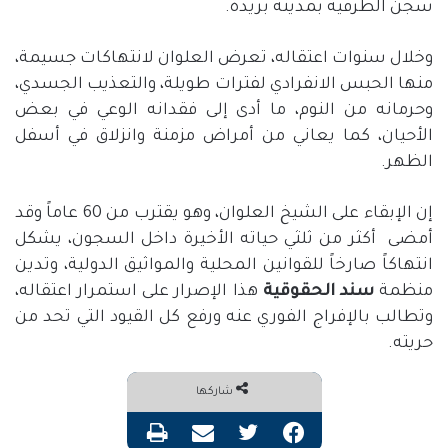
سجن الطرفية بمدينة بريدة
.
وخلال سنوات اعتقاله، تعرض العلوان لانتهاكات جسيمة،
منها الحبس الانفرادي لفترات طويلة، والتعذيب الجسدي،
وحرمانه من النوم، ما أدى إلى فقدانه الوعي في بعض
الأحيان، كما يعاني من أمراض مزمنة وانزلاق في أسفل
الظهر
.
إن الإبقاء على الشيخ العلوان، وهو يقترب من
60
عاماً وقد
أمضى
أكثر من ثلثي حياته الأخيرة داخل السجون، يشكل
انتهاكاً صارخاً للقوانين المحلية والمواثيق الدولية، وتدين
منظمة
سند
الحقوقية
هذا الإصرار على استمرار اعتقاله،
وتطالب بالإفراج الفوري عنه ورفع كل القيود التي تحد من
حريته
.
شاركها
فيسبوك
تويتر
مشاركة عبر البريد
طباعة