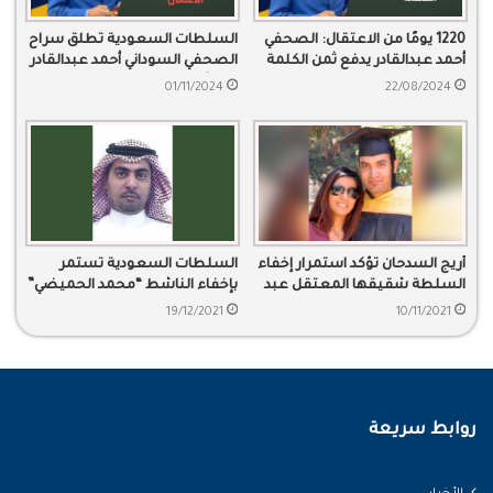
1220 يومًا من الاعتقال: الصحفي
السلطات السعودية تطلق سراح
أحمد عبدالقادر يدفع ثمن الكلمة
الصحفي السوداني أحمد عبدالقادر
بعد ثلاث سنوات ونصف من
01/11/2024
22/08/2024
الاعتقال
أريج السدحان تؤكد استمرار إخفاء
السلطات السعودية تستمر
السلطة شقيقها المعتقل عبد
بإخفاء الناشط “محمد الحميضي”
الرحمن
في معتقلاتها
19/12/2021
10/11/2021
روابط سريعة