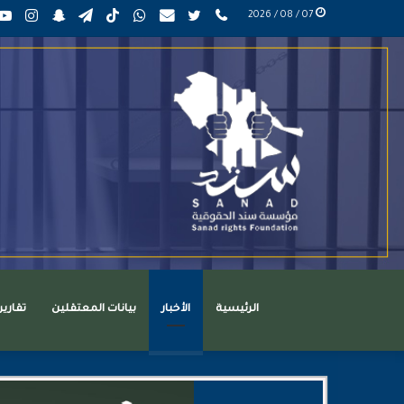
phone
تويتر
mail
واتساب
TikTok
تيلقرام
سناب
انست
07 / 08 / 2026
عربي
تشات
الرئيسية
الأخبار
بيانات المعتقلين
تقاري