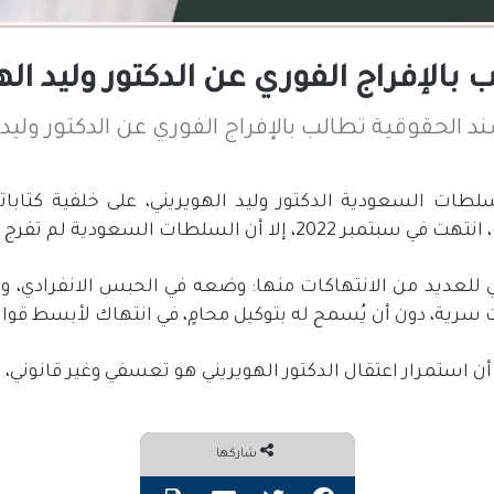
الإفراج الفوري عن الدكتور وليد اله
الحقوقية تطالب بالإفراج الفوري عن الدكتور وليد 
طات السعودية الدكتور وليد الهويريني، على خلفية كتاباته 
انتهت في سبتمبر
2022
، إلا أن السلطات السعودية لم تفرج ع
للعديد من الانتهاكات منها
:
وضعه في الحبس الانفرادي، وم
ية، دون أن يُسمح له بتوكيل محامٍ، في انتهاك لأبسط قواني
استمرار اعتقال الدكتور الهويريني هو تعسفي وغير قانوني، وت
شاركها
فيسبوك
تويتر
مشاركة عبر البريد
طباعة