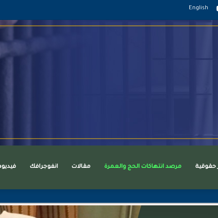
قرام
يوتيوب
English
ر حقوقية
مرصد انتهاكات الحج والعمرة
مقالات
انفوجرافك
فيديو