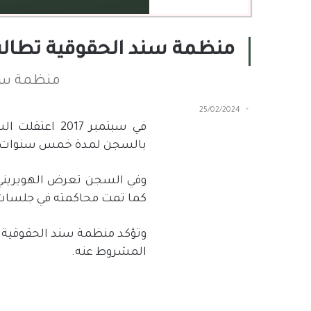
منظمة سند الحقوقية تطالب ب
منظمة سند 
25/02/2024
في سبتمبر
2017
اعتقلت السل
بالسجن لمدة خمس سنوات، 
وفي السجن تعرض الهويريني 
كما تمت محاكمته في جلسات سر
وتؤكد منظمة سند الحقوقية أن 
المشروط عنه.