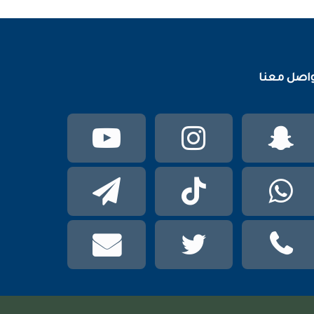
اصل معنا
سناب
انستقرام
يوتيوب
تشات
واتساب
TikTok
تيلقرام
phone
تويتر
mail
عربي