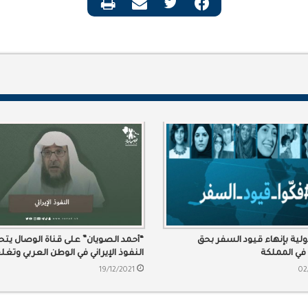
لية بإنهاء قيود السفر بحق
“أحمد الصويان” على قناة الوصال يت
في المملكة
النفوذ الإيراني في الوطن العربي وتغ
سياسات الدول.
19/12/2021
02