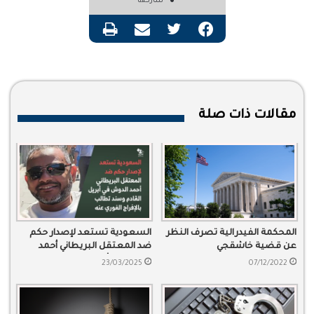
شاركها
فيسبوك
تويتر
مشاركة عبر البريد
طباعة
مقالات ذات صلة
المحكمة الفيدرالية تصرف النظر
السعودية تستعد لإصدار حكم
عن قضية خاشقجي
ضد المعتقل البريطاني أحمد
الدوش في أبريل القادم وسند
23/03/2025
07/12/2022
تطالب بالإفراج الفوري عنه