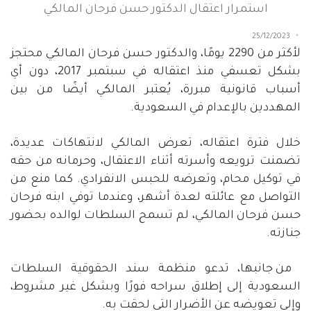
استمرار اعتقال الدكتور حسن فرحان المالكي
25/12/2023
لأكثر من
2290
يومًا، والدكتور حسن فرحان المالكي محتجز
بشكل تعسفي منذ اعتقاله في سبتمبر
2017
، دون أي
أسباب قانونية مبررة، يُعتبر المالكي أيضًا من بين
المهددين بالإعدام في السعودية.
خلال فترة اعتقاله، تعرض المالكي لانتهاكات عديدة،
تضمنت ترويعه وأسرته أثناء الاعتقال، وحرمانه من حقه
في توكيل محام، وتعرضه للحبس الانفرادي. كما منع من
التواصل مع عائلته لعدة أشهر، وعندما توفي ابنه فرحان
حسن فرحان المالكي، لم تسمح السلطات لوالده بحضور
جنازته.
من جانبها، تدعو منظمة سند الحقوقية السلطات
السعودية إلى إطلاق سراحه فورًا وبشكل غير مشروط،
وإلى تعويضه عن الأضرار التي لحقت به.