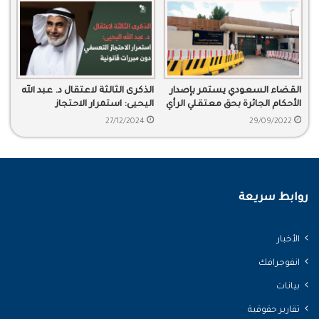
القضاء السعودي يستمر بإصدار
الذكرى الثالثة لاعتقال د. عبد الله
الأحكام الجائرة بحق معتقلي الرأي
اليحيى: استمرار الاحتجاز
التعسفي دون مبررات قانونية
27/12/2024
29/09/2022
روابط سريعة
الأخبار
انفوجرافك
بيانات
تقارير حقوقية