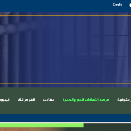
قرام
يوتيوب
English
ر حقوقية
مرصد انتهاكات الحج والعمرة
مقالات
انفوجرافك
فيديو