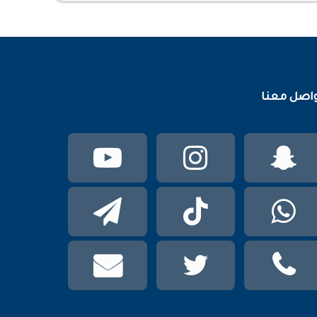
اصل معنا
سناب
انستقرام
يوتيوب
تشات
واتساب
TikTok
تيلقرام
phone
تويتر
mail
عربي