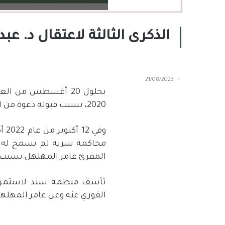
الذكرى الثالثة لاعتقال د. عب
21/08/2023
بحلول
20
أغسطس من العام ا
2020
، بسبب قبوله دعوة من ا
وفي
12
أكتوبر من عام
2022
أص
محاكمة سرية لم يسمح له ف
المقرئ عامر المهلهل بسبب ا
تأسف منظمة سند لاستمرار ا
الفوري عنه وعن عامر المهله