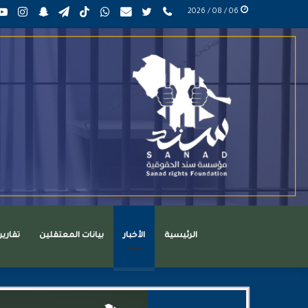
phone
تويتر
mail
واتساب
TikTok
تيلقرام
سناب
انست
06 / 08 / 2026
عربي
تشات
الرئيسية
الأخبار
بيانات المعتقلين
تقاري