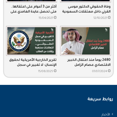
وفاة الحقوقي الدكتور موسى
أكثر من 3 أعوام على اعتقالها..
القرني داخل معتقلات السعودية
متى تحصل عايدة الغامدي على
الحرية؟
15/04/2021
12/10/2021
2480 يوماً منذ اعتقال الخبير
تقرير الخارجية الأمريكية لحقوق
الاقتصادي عصام الزامل
الإنسان: لا تغيير في سجل
السعودية الحقوقي… انتهاكات
15/08/2025
01/07/2024
ممنهجة وإفلات من العقاب
روابط سريعة
الأخبار