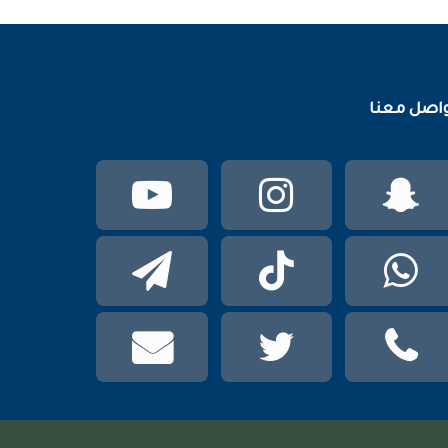
اصل معنا
سناب
انستقرام
يوتيوب
تشات
واتساب
TikTok
تيلقرام
phone
تويتر
mail
عربي