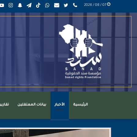
phone
تويتر
mail
واتساب
TikTok
تيلقرام
سناب
انست
07 / 08 / 2026
عربي
تشات
الرئيسية
الأخبار
بيانات المعتقلين
تقاري