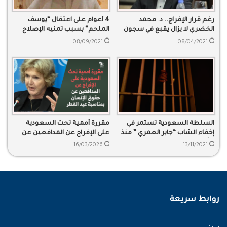
رغم قرار الإفراج.. د. محمد
4 أعوام على اعتقال “يوسف
الخضري لا يزال يقبع في سجون
الملحم” بسبب تمنيه الإصلاح
السعودية
08/09/2021
08/04/2021
السلطة السعودية تستمر في
مقررة أممية تحث السعودية
إخفاء الشاب “جابر العمري ” منذ
على الإفراج عن المدافعين عن
7 أعوام
حقوق الإنسان بمناسبة عيد
16/03/2026
13/11/2021
الفطر
روابط سريعة