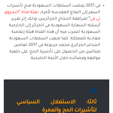
في
2017
رفضت السلطات
السعودية
منح تأشيرات
السفر إلى البقاع المقدسة لأفراد
بعثة
قناة
“
الشروق
تي
في
“
لمرافقة الحجاج الجزائريين؛ وذلك إثر تقرير
أرسلته السفارة السعودية في الجزائر إلى الخارجية
السعودية اعتبرت فيه أن هذه القناة هيئة إعلامية
معادية للمملكة
.
كما منعت السلطات السعودية
الشاعر الجزائري
محمد
جربوعة
في
2017
لعامين
متتاليين من الحصول على تأشيرة الحج؛ على خلفية
مواقفه وقصائده خلال الأزمة الخليجية
.
ثالثا
:
الاستغلال
السياسي
لتأشيرات
الحج
والعمرة