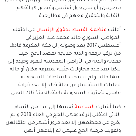
قسراً عام
2017.
كما وثق التقرير شكاوى من مواطنين
مصريين وأردنيين حول تفتيش وفحص هواتفهم
النقالة والتحقيق معهم في مطار جدة
.
أعلنت
منظمة
القسط
لحقوق
الإنسان
عن اختفاء
المواطن السوري خالد محمد عبد العزيز في
أغسطس
2017
بعد وصوله إلى مكة المكرمة قادمًا
من تركيا برفقة والدته خديجة بقصد الحج
.
حيث
فقدته والدته في الأراضي المقدسة لتعود وحيدة إلى
تركيا بعد عدة محاولات حثيثة لمعرفة مكان أو حالة
ابنها خالد
.
ولم تستجب السلطات السعودية
لطلبات الاستفسار عن حالة خالد إلا بعد قرابة
عامين، لتعترف السعودية باعتقاله منذ ذلك الحين
.
كما أشارت
المنظمة
نفسها إلى عدد من النساء
اللاتي اعتقلن إثر قدومهن للحج في العام
2018
و لم
يفرج عن معظمهن إلا بعد مرور أشهر من اعتقالهن
وتفويت فرصة الحج عليهن ثم إبلاغهن أنهن