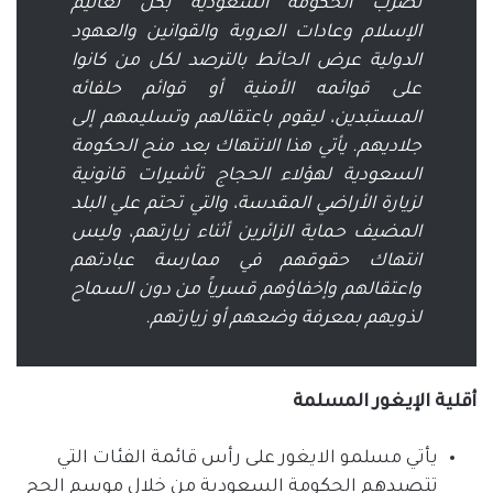
تضرب الحكومة السعودية بكل تعاليم
الإسلام وعادات العروبة والقوانين والعهود
الدولية عرض الحائط بالترصد لكل من كانوا
على قوائمه الأمنية أو قوائم حلفائه
المستبدين، ليقوم باعتقالهم وتسليمهم إلى
جلاديهم
.
يأتي هذا الانتهاك بعد منح الحكومة
السعودية لهؤلاء الحجاج تأشيرات قانونية
لزيارة الأراضي المقدسة، والتي تحتم علي البلد
المضيف حماية الزائرين أثناء زيارتهم، وليس
انتهاك حقوقهم في ممارسة عبادتهم
واعتقالهم وإخفاؤهم قسرياً من دون السماح
لذويهم بمعرفة وضعهم أو زيارتهم
.
أقلية
الإيغور
المسلمة
يأتي مسلمو الايغور على رأس قائمة الفئات التي
تتصيدهم الحكومة السعودية من خلال موسم الحج