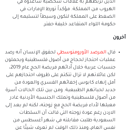
الذين تربطهم به علاقات شخصية ساعدوه في
الهروب من المملكة
.
مؤكداً تورط الإمارات في
الضغط على المملكة لتكون وسيطاً لتسليمه إلى
حكومة اللواء المتقاعد خليفة حفتر
.
آخرون
قال
المرصد
الأورومتوسطي
لحقوق الإنسان أنه رصد
عمليات احتجاز لحجاج من أصول فلسطينية ويحملون
جنسيات عربية خلال أدائهم فريضة الحج عام
2019
،
لكن عائلاتهم لا تزال تتكتم على ظروف احتجازهم على
أمل إنهاء كابوس إخفائهم القسري والعودة من
جديد لحياتهم الطبيعية
.
ومن بين تلك الحالات أسرة
من أصول فلسطينية وتملك الجنسية الأردنية غادر
معيلها لأداء فريضة الحج مع زوجته، لكنه لم يعد إلى
الاردن رغم عودة زوجته التي قالت أن السلطات
السعودية طلبت مقابلته في شهر أغسطس من
نفس العام، ومنذ ذلك الوقت لم تعرف شيئًا عن