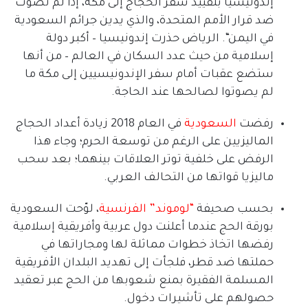
إندونيسيا بتقييد سفر الحجاج إلى مكة، إذا لم تصوت
ضد قرار الأمم المتحدة، والذي يدين جرائم السعودية
في اليمن
“.
الرياض حذرت إندونيسيا
–
أكبر دولة
إسلامية من حيث عدد السكان في العالم
–
من أنها
ستضع عقبات أمام سفر الإندونيسيين إلى مكة ما
لم يصوتوا لصالحها عند الحاجة
.
رفضت
السعودية
في العام
2018
زيادة أعداد الحجاج
الماليزيين على الرغم من توسعة الحرم؛ وجاء هذا
الرفض على خلفية توتر العلاقات بينهما؛ بعد سحب
ماليزيا قواتها من التحالف العربي
.
بحسب صحيفة
“
لوموند
”
الفرنسية
، لوّحت السعودية
بورقة الحج عندما أعلنت دول عربية وأفريقية إسلامية
رفضها اتخاذ خطوات مماثلة لها ومجاراتها في
حملتها ضد قطر، فلجأت إلى تهديد البلدان الأفريقية
المسلمة الفقيرة بمنع شعوبها من الحج عبر تعقيد
حصولهم على تأشيرات دخول
.