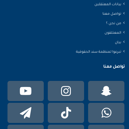
بيانات المعتقلين
تواصل معنا
من نحن ؟
المعتلقون
بيان
تبرعوا لمنظمة سند الحقوقية
تواصل معنا
سناب
انستقرام
يوتي
تشات
واتساب
TikTok
تيلقر