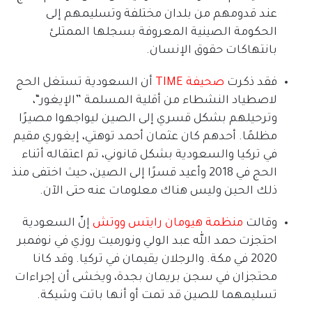
عند قدومهم من بلدان مختلفة وتسليمهم إلى
الحكومة الصينية المعروفة بسجلها الممتلئ
بانتهاكات حقوق الإنسان
.
فقد ذكرت
صحيفة
TIME
أن السعودية تستغل الحج
لاصطياد النشطاء من أقلية المسلمة
”
الإيغور
“
،
وترحيلهم بشكل قسري إلى الصين ليواجهوا مصيرًا
مظلمًا
.
أحدهم كان عثمان أحمد توهتي، إيغوري مقيم
في تركيا والسعودية بشكل قانوني، تم اعتقاله أثناء
الحج في
2018
وأعيد قسرًا إلى الصين، حيث اختفى منذ
ذلك الحين وليس هناك معلومات عنه حتى الآن
.
وقالت
منظمة
هيومان
رايتس
ووتش
إنّ السعودية
احتجزت حمد الله عبد الولي ونورميت روزي في نوفمبر
2020
في مكة
.
والرجلان يقيمان في تركيا
.
وقد كانا
محتجزان في سجن بريمان بجدة، ويخشى أن إجراءات
تسليمهما للصين قد تمت أو أنها باتت وشيكة
.