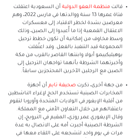
قالت
منظمة
العفو
الدولية
أن السعودية اعتقلت
فتاة عمرها
13
سنة ووالدتها في مارس
2022
، وهم
معرضين بشدة لخطر الاقتياد إلى معسكرات
الاعتقال القمعية إذا ما أُعيدوا إلى الصين، وذلك
وسط مخاوف من إمكانية أن تكون خطط ترحيل
المجموعة قيد التنفيذ بالفعل
.
وقد اعتُقلت
بوهيليكييمو أبولا وابنتها القاصر بالقرب من مكة
وأخبرتهما الشرطة بأنهما تواجهان الترحيل إلى
الصين مع الرجلين الآخرين المحتجزين سابقاً
.
من جهة أخرى، ذكرت
صحيفة
تايم
أن أجهزة
المخابرات الصينية تستخدم الحج لإغراء الناشطين
من أقلية الإيغور في الولايات المتحدة وأوروبا لتقوم
باعتقالهم من خلال التعاون الأمني مع المملكة
.
وقال الإيغوري عمر روزي، المقيم في النرويج، إن
الشرطة الصينية أجبرت أمه على الاتصال به عدة
مرات في يوم واحد لتشجعه على اللقاء معها في