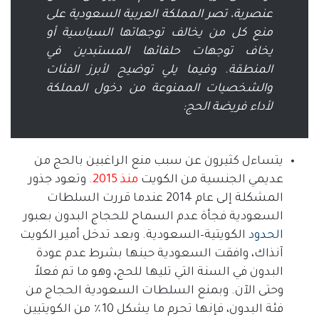
عنصرية، تصر المملكة العربية السعودية على
منع كل من يخالف توجهاتها السياسية أو
يخاف توجهات حلفائها المستبدين في
المنطقة
.
وفيما يلي توضيح لأبرز الفئات
والشخصيات الممنوعة من دخول المملكة
لأداء فريضة الحج
:
يتساءل كثيرون عن سبب منع الراغبين بالحج من
عديمي الجنسية من الكويت
منذ
2015.
وتعود جذور
المشكلة إلى عام
2014
عندما قررت السلطات
السعودية فجأة عدم السماح للحجاج البدون بعبور
الحدود
الكويتية
–
السعودية
.
وبعد تدخل أمير الكويت
آنذاك، وافقت السعودية حينها بشرط عدم عودة
البدون في السنة التي تليها للحج، وهو ما تم فعلاً
وحتى الآن
.
وبمنع السلطات السعودية
الحجاج من
فئة
البدون، فإنها تحرم ما يشكل
10
٪ من الكويتيين