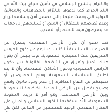
والالتزام بالشرع الإسلامي في تأمين حجاج بيت الله في
البلد الحرام، كما ندعوها للالتزام بالمعاهدات والمواثيق
الدولية التي وقعت عليها والتي تضمن أمن وسلامة الزوار
وعدم تعرضهم للاعتقال أو المنع، أو تسليمهم إلى جهات
قد يتعرضون فيها للاحتجاز أو التعذيب
.
كما ندعو أن تكون الأراضي المقدسة بمعزل عن
الصراعات السياسية أيا كانت
.
وبالرغم من وقوع الحرمين
الشريفين تحت السيطرة السعودية، فإنه ينبغي أن يكون
هناك تمييز وتفريق في الأنظمة القانونية بين دخول
الأراضي السعودية ودخول الأماكن المقدسة، وأن لا يتم
تطبيق السياسات السعودية ومنع المعارضين أو
تصيدهم في البقاع الطاهرة
.
إن عدم وجود قانون واضح
وصريح يفصل بين الأراضي العادية الخاضعة للسعودية
وبين الأراضي المقدسة، وهو أمر لا تريده الحكومة
السعودية، لأنّه سيفقدها النفوذ السياسي والمالي على
المكان المقدس الوحيد للمسلمين في العالم
.
لكن على