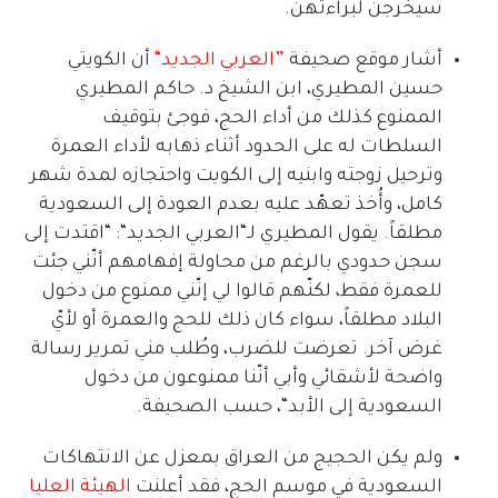
سيخرجن لبراءتهن
.
أشار موقع صحيفة
”
العربي
الجديد
“
أن الكويتي
حسين المطيري، ابن الشيخ د
.
حاكم المطيري
الممنوع كذلك من أداء الحج، فوجئ بتوقيف
السلطات له على الحدود أثناء ذهابه لأداء العمرة
وترحيل زوجته وابنيه إلى الكويت واحتجازه لمدة شهر
كامل، وأُخذ تعهّد عليه بعدم العودة إلى السعودية
مطلقاً
.
يقول المطيري لـ
“
العربي الجديد
“: “
اقتدت إلى
سجن حدودي بالرغم من محاولة إفهامهم أنّني جئت
للعمرة فقط، لكنّهم قالوا لي إنّني ممنوع من دخول
البلاد مطلقاً، سواء كان ذلك للحج والعمرة أو لأيّ
غرض آخر
.
تعرضت للضرب، وطُلب مني تمرير رسالة
واضحة لأشقائي وأبي أنّنا ممنوعون من دخول
السعودية إلى الأبد
“
، حسب الصحيفة
.
ولم يكن الحجيج من العراق بمعزل عن الانتهاكات
السعودية في موسم الحج، فقد أعلنت
الهيئة
العليا