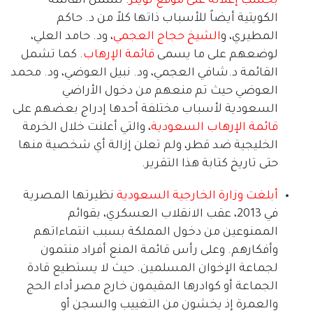
بحسب
إعلانه
على
موقع
تويتر
.
تشمل القائمة
الكويتية أيضاً للأسباب ذاتها كلاً من د
.
حاكم
المطيري، و
الشيخ
حجاج
العجمي
، ود
.
حامد العلي،
لوضعهم على ما يسمى
قائمة
الإرهاب
.
كما تشمل
القائمة د
.
شافي العجمي، ود
.
نبيل العوضي، ود
.
محمد
العوضي حيث تم منعهم من دخول الأراضي
السعودية لأسباب مختلفة أحدها إدراج بعضهم على
قائمة
الإرهاب
السعودية
، والتي أعلنت خلال الخرمة
الخليجية ضد قطر، ولم تعلن إزالة أي شخصية منها
حتى تاريخ كتابة هذا التقرير
.
أبلغت
وزارة
الخارجية
السعودية
نظيرتها المصرية
في
2013
، عقب الانقلاب العسكري، بقوائم
الممنوعين من دخول المملكة بسبب انتماءاتهم
وأفكارهم
.
وعلى رأس قائمة المنع أفراد منتمون
لجماعة الإخوان المسلمين
.
حيث لا يستطيع قادة
الجماعة أو كوادرها المقيمون خارج مصر أداء الحج
والعمرة إذ يخشون من التغييب والسجن أو