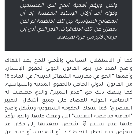
ولكن وبرغم أهمية الحج لدى المسلمين
وكونه أحد أركان الإسلام الخمسة، إلا أن
المصالح السياسية بين تلك الأنظمة لم تكن
بمعزل عن تلك الاتفاقيات، الأمر الذي أدى إلى
حرمان كثير من حرية تعبدهم
.
كما أن الاستغلال السياسي والأمني للحج يعد انتهاك
واضح لعدد من بنود القانون الدولي لحقوق الإنسان،
وأهمها
”
الحق في ممارسة الشعائر الدينية
“
، في المادة
18
من القانون الدولي الخاص بالحقوق المدنية والسياسية
.
كما ينتهك ذلك حق
”
عدم التمييز
“
، والذي خصصت له
”
الاتفاقية الدولية للقضاء على جميع أشكال التمييز
العنصري
“.
كما تنتهك الحكومة السعودية وبشكل واضح
“
اتفاقية مناهضة التعذيب
“
التي وقعت عليها، والذي يؤكد
عليها عدم تسليم أيّ شخص بعهدتها إلى مكان قد
يتعرّض فيه لخطر الاضطهاد، أو التعذيب، أو غيره من