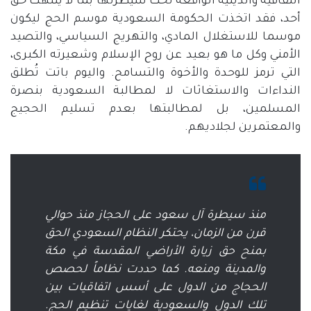
الثقافية والدينية الواقعة تحت سيطرتها بما لا ينتهك حق
أحد، فقد اتخذت الحكومة السعودية موسم الحج ليكون
موسما للاستغلال المادي، والتهريج السياسي، والتصيد
الأمني وكل ما هو بعيد عن روح الإسلام وشعيرته الكبرى،
التي ترمز للوحدة والأخوة والتسامح
.
واليوم باتت تُطلق
النداءات والاستغاثات لا لمطالبة السعودية بنصرة
المسلمين، بل لمطالبتها بعدم تسليم الحجيج
والمعتمرين لجلاديهم
.
منذ سيطرة آل سعود على الحجاز منذ حوالي
قرن من الزمان، يحتكر النظام السعودي الحق
بمنح حق زيارة الأراضي المقدسة في مكة
والمدينة ومنعه
.
كما حددت نظاماً لحصص
الحجاج من الدول على أسس اتفاقيات بين
تلك الدول والسعودية لغايات تنظيم الحج
.