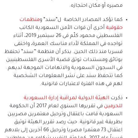
مصيره أو مكان احتجازه
.
كما تؤكد المصادر الخاصة
ل
“
سند
“
و
منظمات
حقوقية
أخرى أن قوات الأمن السعودية الكاتب
الفلسطيني محمود كلّم في
26
سبتمبر
2019
، أثناء
تواجده في المملكة لأداء مناسك العمرة، واختفى
قسريا منذ ذلك الحين
.
يذكر أن منظمة
”
سند
“
تحتفظ
بوثائق ومستندات توثق قضية الأسرى الفلسطينيين
في السجون السعودية والاتهامات الموجهة لديهم
.
كما تتحفظ سند على نشر المعلومات الشخصية
لهم في هذه الفترة لاعتبارات قانونية
.
ذكرت
الهيئة
الدولية
لمراقبة
إدارة
السعودية
للحرمين
في تقريرها السنوي لعام
2017
أن الحكومة
السعودية قامت باعتقال وترحيل معتمرين مصريين
بطريقة غير قانونية
.
حيث رصد تقرير الهيئة توثيق
اعتقال
73
معتمرا مصريا وترحيل
66
آخرين إلى بلادهم