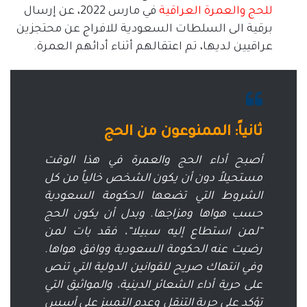
للحج
والعمرة
العراقية
في مارس
2022
، عن إرسال
برقية الى السلطات السعودية للافراج عن محتجزين
عراقيين لديها، تم اعتقالهم أثناء أدائهم العمرة
.
ثانياً
:
الممنوعون
من
الحج
أصبح أداء الحج والعمرة في هذا الوقت
مستحيلاً دون أن يكون الشخص خالياً من كل
الشروط التي تضعها الحكومة السعودية
حسب هواها ومزاجها
.
وبدل أن يكون الحج
“
لمن استطاع إليه سبيلا
“
، فقد بات لمن
رضيت عنه الحكومة السعودية ووافق هواها
.
وفي انتهاك صريح للقوانين الدولية التي تنص
على حرية أداء الشعائر الدينية، والمواثيق التي
تؤكد على حرية التنقل وعدم التمييز على أسس