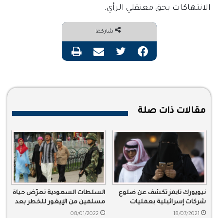
الانتهاكات بحق معتقلي الرأي.
شاركها
فيسبوك
تويتر
مشاركة عبر البريد
طباعة
مقالات ذات صلة
نيويورك تايمز تكشف عن ضلوع
السلطات السعودية تعرّض حياة
شركات إسرائيلية بعمليات
مسلمين من الإيغور للخطر بعد
تجسس في السعودية
تسليمهم للصين
08/01/2022
18/07/2021