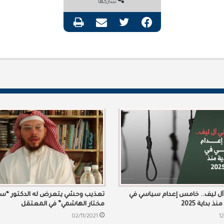
شاركها
فيسبوك
تويتر
مشاركة عبر البريد
طباعة
 آل ليف.. خامس إعدام سياسي في
تعذيب وحشي يتعرض له الدكتور “س
 بداية 2025
مختار الهاشمي” في المعتقل
02/11/2021
1