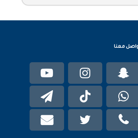
اصل معنا
سناب
انستقرام
يوتيوب
تشات
واتساب
TikTok
تيلقرام
phone
تويتر
mail