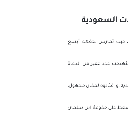
اه، حيث تمارس بحقهم أبشع
لشيخ سعود بن غصن ضمن حملة سبتمبر 2017م، التي استهدفت عدد غفير من الدعاة
يه، و اقتادوه لمكان مجهول،
لضغط على حكومة ابن سلمان