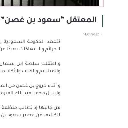
المعتقل “سعود بن غصن” مخفي منذ أكثر من 4
14/01/2022
تتعمد الحكومة السعودية إخ
الجرائم والانتهاكات بعيدًا عن 
والمشايخ والكتاب والأكاديمي
و أثناء خروج بن غصن من المس
ولايزال مخفيا منذ تلك الفترة.
من جانبها إذ تطالب منظمة 
للكشف عن مصير سعود بن غص