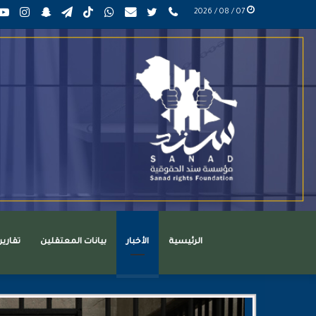
phone
تويتر
mail
واتساب
TikTok
تيلقرام
سناب
انست
07 / 08 / 2026
عربي
تشات
الرئيسية
الأخبار
بيانات المعتقلين
تقاري