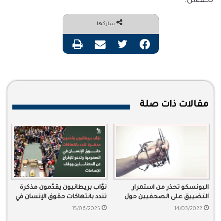
بحقهن.
شاركها
فيسبوك
تويتر
مشاركة عبر البريد
طباعة
مقالات ذات صلة
اليونسكو تحذر من استمرار
نوّاب بريطانيون يقدّمون مذكرة
التضييق على الصحفيين حول
تندد بانتهاكات حقوق الإنسان في
العالم
السعودية وتدعو للإفراج عن
15/06/2025
14/03/2022
المعتقلين ووقف الإعدامات