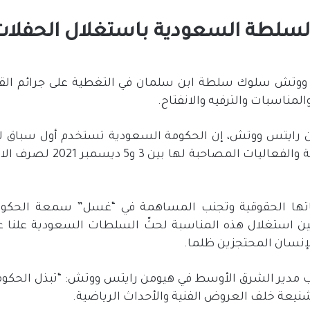
سلطة السعودية باستغلال الحفلات 
ووتش سلوك سلطة ابن سلمان في التغطية على جرائم ال
والمناسبات والترفيه والانفتاح.
المملكة والحفلات الموسيقية وا
زاماتها الحقوقية وتجنب المساهمة في “غسل” سمعة الحكو
 المشاركين استغلال هذه المناسبة لحثّ السلطات السعودية علن
نسان المحتجزين ظلما.
 نائب مدير الشرق الأوسط في هيومن رايتس ووتش: “تبذل الح
شنيعة خلف العروض الفنية والأحداث الرياضية.