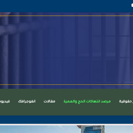
قرام
يوتيوب
ر حقوقية
مرصد انتهاكات الحج والعمرة
مقالات
انفوجرافك
فيديو