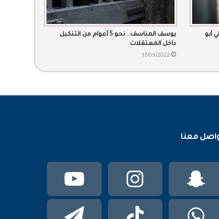
 أبو
يوسف المناسف.. نحو 5 أعوام من التنكيل
داخل المعتقلات
17/09/2022
اصل معنا
سناب
انستقرام
يوتيوب
تشات
واتساب
TikTok
تيلقرام