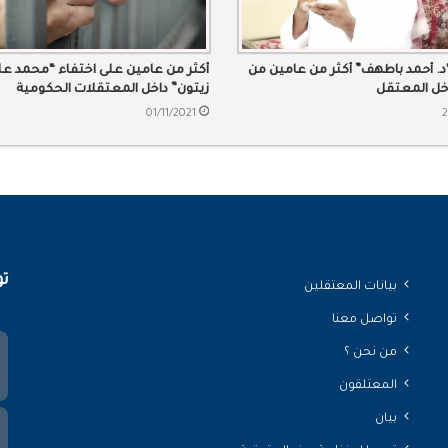
. أحمد باطهف” أكثر من عامين من
أكثر من عامين على اختفاء “محمد علي
اخل المعتقل
زيتون” داخل المعتقلات الحكومية
01/11/2021
2
تو
بيانات المعتقلين
تواصل معنا
من نحن ؟
المعتلقون
بيان