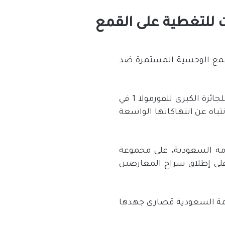
للتغطية على القمع
قمع الوحشية المستمرة ضد
وفي هذا السياق، قالت هيومن رايتس ووتش، إن الحكومة السعودية تستخدم أول سباق للجائزة الكبرى للفورمولا 1 في
لفعاليات المصاحبة لها بين 3 و5 ديسمبر 2021 لصرف الانتباه عن انتهاكاتها الواسعة
مة السعودية، على مجموعة
ا على إطلاق سراح المعارضين
كومة السعودية قصارى جهدها