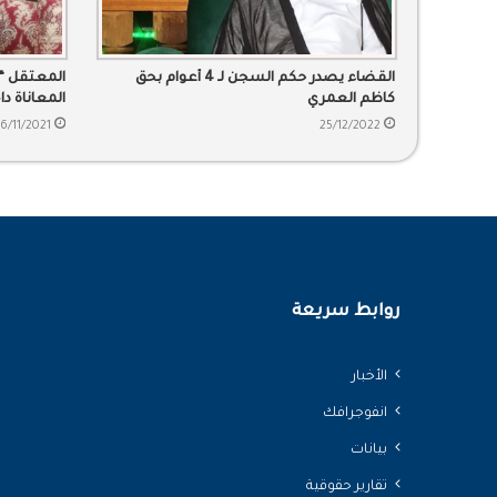
القضاء يصدر حكم السجن لـ 4 أعوام بحق
المعتقل “د
كاظم العمري
المعاناة د
6/11/2021
25/12/2022
روابط سريعة
الأخبار
انفوجرافك
بيانات
تقارير حقوقية