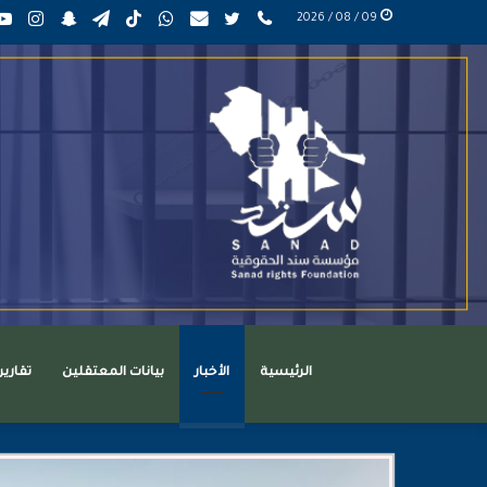
phone
تويتر
mail
واتساب
TikTok
تيلقرام
سناب
انست
09 / 08 / 2026
عربي
تشات
الرئيسية
الأخبار
بيانات المعتقلين
تقاري