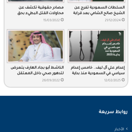
السلطات السعودية تُفرج عن
مصادر حقوقية تكشف عن
الشيخ صالح الشامي بعد قرابة
محاولات القتل البطيء بحق
عامين من الاعتقال التعسفي
المعتقل “د. محمد الخضري”
15/03/2022
21/12/2024
إعدام علي آل ليف.. خامس إعدام
الناشط أبو بجاد الهارف يتعرض
سياسي في السعودية منذ بداية
لتدهور صحي داخل المعتقل
2025
26/09/2022
12/02/2025
روابط سريعة
الأخبار