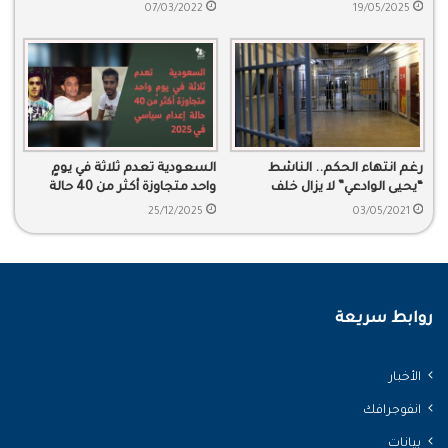
في السعودية قبل مونديال 2034
07/03/2022
19/05/2025
رغم انتهاء الحكم.. الناشط
السعودية تعدم ثلاثة في يومٍ
“يحيى الوادعي” لا يزال خلف
واحد متجاوزة أكثر من 40 حالة
قضبان السجن
إعدام سياسي في 2025
25/12/2025
03/05/2021
روابط سريعة
الأخبار
انفوجرافك
بيانات