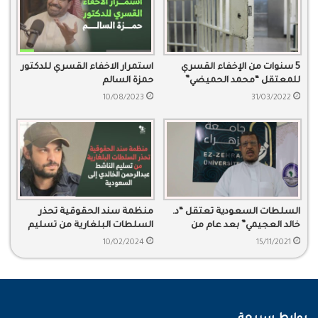
5 سنوات من الإخفاء القسري
استمرار الاخفاء القسري للدكتور
للمعتقل “محمد الحميضي”
حمزة السالم
10/08/2023
31/03/2022
السلطات السعودية تعتقل “د.
منظمة سند الحقوقية تحذر
خالد العجيمي” بعد عام من
السلطات البلغارية من تسليم
الإفراج عنه
الناشط عبدالرحمن الخالدي إلى
10/02/2024
15/11/2021
السعودية