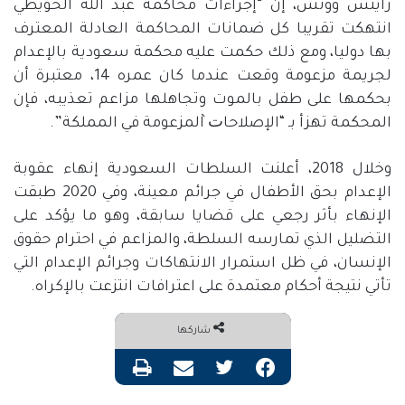
رايتس ووتش، إن “إجراءات محاكمة عبد الله الحويطي
انتهكت تقريبا كل ضمانات المحاكمة العادلة المعترف
بها دوليا، ومع ذلك حكمت عليه محكمة سعودية بالإعدام
لجريمة مزعومة وقعت عندما كان عمره 14، معتبرة أن
بحكمها على طفل بالموت وتجاهلها مزاعم تعذيبه، فإن
المحكمة تهزأ بـ “الإصلاحات̀ المزعومة في المملكة”.
وخلال 2018، أعلنت السلطات السعودية إنهاء عقوبة
الإعدام بحق الأطفال في جرائم معينة، وفي 2020 طبقت
الإنهاء بأثر رجعي على قضايا سابقة، وهو ما يؤكد على
التضليل الذي تمارسه السلطة، والمزاعم في احترام حقوق
الإنسان، في ظل استمرار الانتهاكات وجرائم الإعدام التي
تأتي نتيجة أحكام معتمدة على اعترافات انتزعت بالإكراه.
شاركها
فيسبوك
تويتر
مشاركة عبر البريد
طباعة