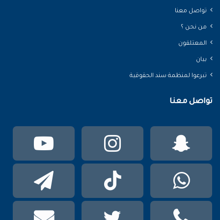
تواصل معنا
من نحن ؟
المعتلقون
بيان
تبرعوا لمنظمة سند الحقوقية
تواصل معنا
سناب
انستقرام
يوتي
تشات
واتساب
TikTok
تيلقر
phone
تويتر
mail