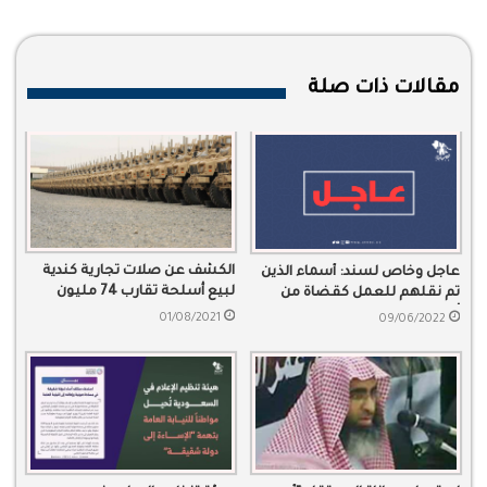
مقالات ذات صلة
الكشف عن صلات تجارية كندية
عاجل وخاص لسند: أسماء الذين
لبيع أسلحة تقارب 74 مليون
تم نقلهم للعمل كقضاة من
دولار للسعودية
أعضاء من النيابة
01/08/2021
09/06/2022