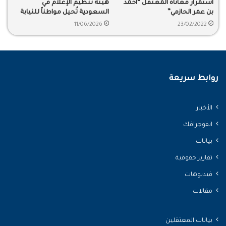
استمرار معاناة المعتقل “أحمد
هيئة تنظيم الإعلام في
بن عمر الحازمي”
السعودية تُحيل مواطناً للنيابة
العامة بتهمة “الإساءة إلى دولة
11/06/2026
23/02/2022
شقيقة”
روابط سريعة
الأخبار
انفوجرافك
بيانات
تقارير حقوقية
فيديوهات
مقالات
بيانات المعتقلين