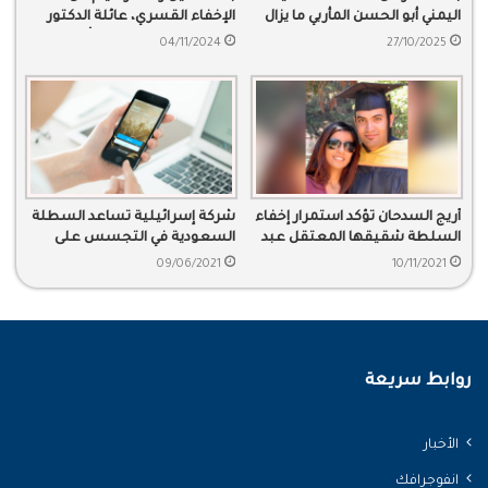
اليمني أبو الحسن المأربي ما يزال
الإخفاء القسري، عائلة الدكتور
رهن الاعتقال في السعودية
محمد القحطاني تتلقى أول اتصال
04/11/2024
27/10/2025
منه
أريج السدحان تؤكد استمرار إخفاء
شركة إسرائيلية تساعد السطلة
السلطة شقيقها المعتقل عبد
السعودية في التجسس على
الرحمن
الناشطين
09/06/2021
10/11/2021
روابط سريعة
الأخبار
انفوجرافك