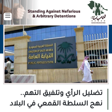
القا
تضليل الرأي وتلفيق التهم..
نهج السلطة القمعي في البلاد