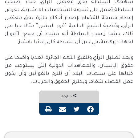
تنتهجها السلطة بحق معتقلي الرأي، حيث أصبحت
السلطة تعمل على تشويه الشخصيات الاعتبارية، لغرض
إعطاء فسحة للقضاء لإصدار أحكام جائرة بحق معتقلي
الرأي، وقضية الشيخ الداعية “غرم البيشي” مثالا حيا على
ذلك، حينما زعمت السلطة أنه ينشط في جمع الأموال
لجهات إرهابية، في حين أن نشاطه كان إغاثيا بامتياز.
ويعد تضليل الرأي وتلفيق التهم الجائرة، تعديا واضحا على
حقوق الإنسان، والمعاهدات الدولية التي يستوجب من
خلالها على سلطات البلاد أن تلتزم بالقوانين وأن يكون
عمل القضاء شفافا ويحترم الحقوق والحريات.
شاركها
فيسبوك
تويتر
مشاركة عبر البريد
طباعة