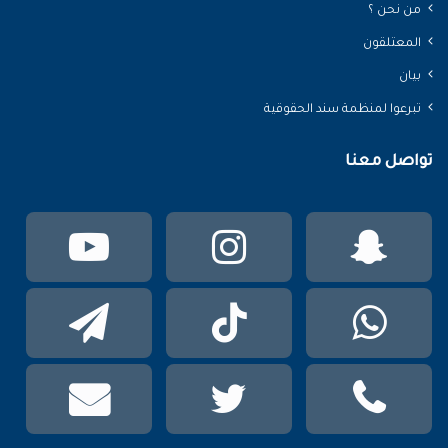
من نحن ؟
المعتلقون
بيان
تبرعوا لمنظمة سند الحقوقية
تواصل معنا
سناب
انستقرام
يوتي
تشات
واتساب
TikTok
تيلقر
phone
تويتر
mail