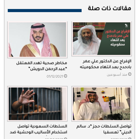
مقالات ذات صلة
الإفراج عن الدكتور علي عمر
مخاطر صحية تهدد المعتقل
بادحدح بعد انتهاء محكوميته
“عبد الرحمن الدويش”
منذ أسبوعين
01/12/2021
تواصل السلطات حجز “د. سالم
السلطات السعودية تواصل
الديني” تعسفيا
استخدام الأساليب الوحشية ضد
معتقلي الرأي