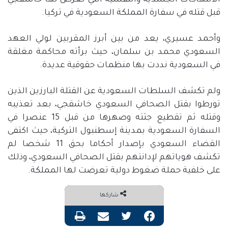
الانتهاكات الجسدية والنفسية التي تعرض لها خاشقجي
قبل قتله في سفارة المملكة السعودية في تركيا.
وأحمد عسيري، يعد من بين أبرز المقربين لولي العهد
السعودي محمد بن سلمان، حيث برأته محاكمة مغلقة
في السعودية نددت بها منظمات حقوقية عديدة.
ولم تكشف السلطات السعودية عن القتلة البارزين الذين
تورطوا بقتل الصحافي السعودي خاشقجي، بعد تعذيبه
وقتله ثم تقطيع جثته وصهرها من قبل 15 عنصرا في
السفارة السعودية بمدينة إسطنبول التركية، حيث اكتفى
القضاء السعودي بإصدار أحكاما بحق 11 شخصا لم
تكشف هوياتهم لإدانتهم بقتل الصحافي السعودي، وذلك
على خلفية حملة ضغوط دولية تعرضت لها المملكة.
شاركها
فيسبوك
تويتر
مشاركة عبر البريد
طباعة