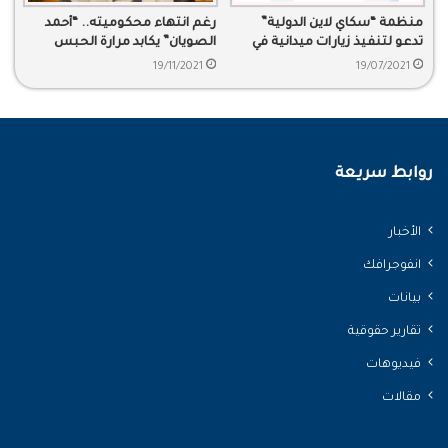
منظمة “سكاي لاين الدولية”
رغم انتهاء محكوميته.. “أحمد
تدعو لتنفيذ زيارات ميدانية في
الصويان” يكابد مرارة الحبس
سجون السعودية
التعسفي
19/11/2021
19/07/2021
روابط سريعة
الأخبار
انفوجرافك
بيانات
تقارير حقوقية
فيديوهات
مقالات