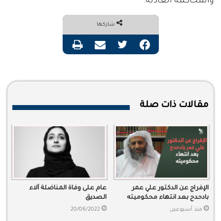
والمحاكمة العادلة
.
شاركها
فيسبوك
تويتر
مشاركة عبر البريد
طباعة
مقالات ذات صلة
الإفراج عن الدكتور علي عمر
عام على وفاة المناضلة آلاء
بادحدح بعد انتهاء محكوميته
الصديق
منذ أسبوعين
20/06/2022