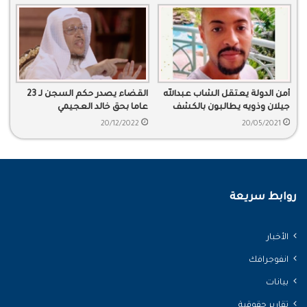
أمن الدولة يعتقل الشاب عبدالله
القضاء يصدر حكم السجن لـ 23
جيلان وذويه يطالبون بالكشف
عاما بحق خالد العجيمي
عن مصيره
20/12/2022
20/05/2021
روابط سريعة
الأخبار
انفوجرافك
بيانات
تقارير حقوقية