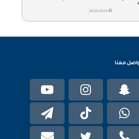
20/05/2024
اصل معنا
سناب
انستقرام
يوتيوب
تشات
واتساب
TikTok
تيلقرام
phone
تويتر
mail