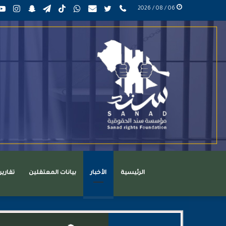
phone
تويتر
mail
واتساب
TikTok
تيلقرام
سناب
انست
06 / 08 / 2026
عربي
تشات
الرئيسية
الأخبار
بيانات المعتقلين
تقاري