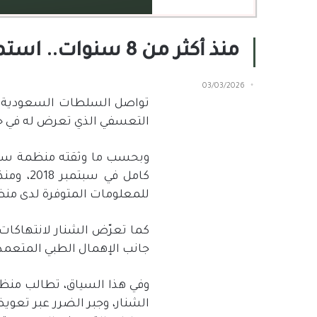
منذ أكثر من 8 سنوات.. استمرار اعتقال الدكتور محمد الشنار
03/03/2026
تواصل السلطات السعودية اع
التعسفي
الذي
تعرض
له
في
ح
وبحسب ما وثقته منظمة سند ا
كامل في سبتمبر
2018
، ومن
للمعلومات المتوفرة لدى من
كما تعرّض الشنار لانتهاكات
جانب الإهمال الطبي المتعمد
وفي هذا السياق، تطالب منظم
الشنار، وجبر الضرر عبر تعو