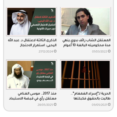
المعتقل الشاب رائف بدوي ينهي
الذكرى الثالثة لاعتقال د. عبد الله
مدة محكوميته البالغة 10 أعوام
اليحيى: استمرار الاحتجاز
التعسفي دون مبررات قانونية
27/12/2024
01/03/2022
الحرية لـ”إسراء الغمغام”..
منذ 2017.. موسى الغنامي
طالبت بالحقوق فكبلتها
معتقل رأي في قبضة الاستبداد
السلطة في زنازين الاعتقال
السعودي
28/05/2025
09/05/2021