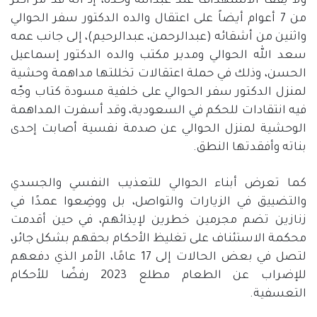
ولا يقف الاستهداف عند عبدالله وحده، إذ أنه قد مر أكثر
من
7
أعوام أيضاً على اعتقال والده الدكتور سفر الحوالي
واثنين من أشقائه
(
عبدالرحمن، عبدالرحيم
)
، إلى جانب عمه
سعد الله الحوالي ومدير مكتب والده الدكتور إسماعيل
الحسن، وذلك في حملة اعتقالات تخللتها مداهمة وحشية
لمنزل الدكتور سفر الحوالي على خلفية مسودة كتاب وجّه
فيه انتقادات للحكم في السعودية، وقد أسفرت المداهمة
الوحشية لمنزل الحوالي عن صدمة نفسية أصابت إحدى
بناته وأفقدتها النطق
.
كما تعرض أبناء الحوالي للتعذيب النفسي والجسدي
والتضييق في الزيارات والتواصل، بل ووضِعوا عمدًا في
زنازين تضم مجرمين خطرين لإيذائهم، في حين أقدمت
محكمة الاستئناف على تغليظ الأحكام بحقهم بشكل جائر،
لتصل في بعض الحالات إلى
17
عامًا، الأمر الذي دفعهم
للإضراب عن الطعام مطلع
2023
رفضًا للأحكام
التعسفية
.