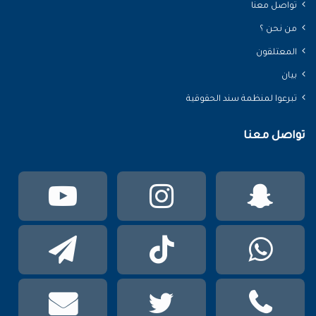
تواصل معنا
من نحن ؟
المعتلقون
بيان
تبرعوا لمنظمة سند الحقوقية
تواصل معنا
سناب
انستقرام
يوتي
تشات
واتساب
TikTok
تيلقر
phone
تويتر
mail