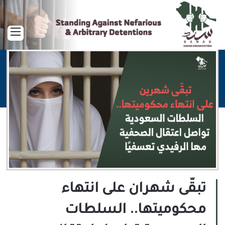
القا
تبقّى شهران على انتهاء
محكوميتها.. السلطات