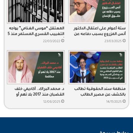
ستة أعوام على اعتقال الدكتور
المعتقل “موسى الغنامي” يواجه
أنس المزروع بسبب دفاعه عن
التغييب القسري المستمر منذ 5
حقوق الإنسان
أعوام
22/03/2022
23/03/2025
منظمة سند الحقوقية تطالب
د. محمد البراك.. أكاديمي خلف
بالكشف عن مصير الطالب
القضبان منذ 2017 بلا تهم أو
المبتعث محمد مطر الشلوي
محاكمة
12/08/2025
14/11/2025
المختفي منذ عودته إلى
السعودية في أبريل 2023