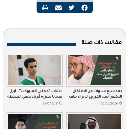
فيسبوك
تويتر
مشاركة عبر البريد
طباعة
مقالات ذات صلة
بعد سبع سنوات من الاعتقال..
الشاب “مجتبى السويكت”.. أبرز
الدكتور أنس المزروع لا يزال خلف
ضحايا مجزرة أبريل تخفي السلطة
القضبان
جثمانه
25/07/2021
30/03/2026