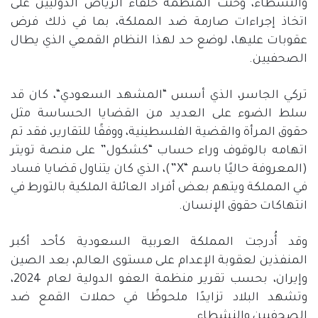
والنشطاء، وحثت المنظمة حلفاء الرياض الدوليين على
اتخاذ إجراءات صارمة ضد المملكة، بما في ذلك فرض
عقوبات عليها، لوضع حد لهذا النظام القمعي الذي يطال
الصحفيين
.
تركي الجاسر، الذي أسس
“
المشهد السعودي
“
، كان قد
سلط الضوء على العديد من القضايا الحساسة مثل
حقوق المرأة والقضية الفلسطينية، ووفقًا للتقارير، فقد تم
اتهامه بالوقوف وراء حساب
“
كشكول
”
على منصة تويتر
(
المعروفة حاليًا باسم
“X”)
، الذي كان يتناول قضايا فساد
في المملكة ويتهم بعض أفراد العائلة الملكية بالتورط في
انتهاكات حقوق الإنسان
.
وقد أُدرجت المملكة العربية السعودية كأحد أكبر
المنفذين لعقوبة الإعدام على مستوى العالم، بعد الصين
وإيران، بحسب تقرير منظمة العفو الدولية لعام
2024
،
وتشهد البلاد تزايدًا ملحوظًا في حملات القمع ضد
الصحفيين والنشطاء
.