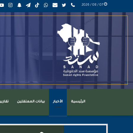
phone
تويتر
mail
واتساب
TikTok
تيلقرام
سناب
انست
07 / 08 / 2026
عربي
تشات
الرئيسية
الأخبار
بيانات المعتقلين
تقاري