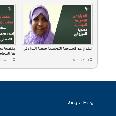
الافراج عن الممرضة التونسية مهدية المرزوقي
منظمة سند
عن المحام
احتجازه ا
/08/2024
03/09/2023
روابط سريعة