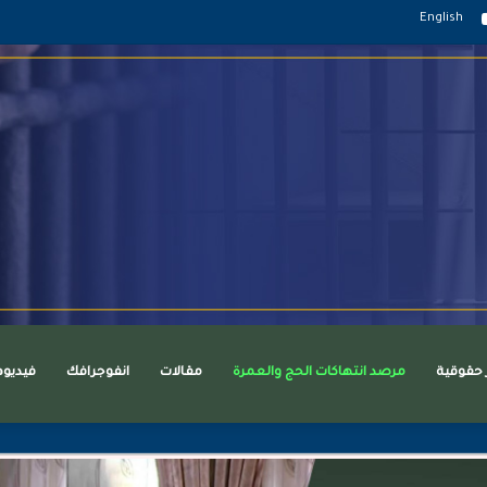
قرام
يوتيوب
English
ر حقوقية
مرصد انتهاكات الحج والعمرة
مقالات
انفوجرافك
فيديو