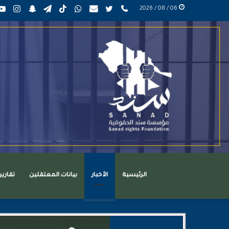
phone
تويتر
mail
واتساب
TikTok
تيلقرام
سناب
انست
06 / 08 / 2026
عربي
تشات
الرئيسية
الأخبار
بيانات المعتقلين
تقاري