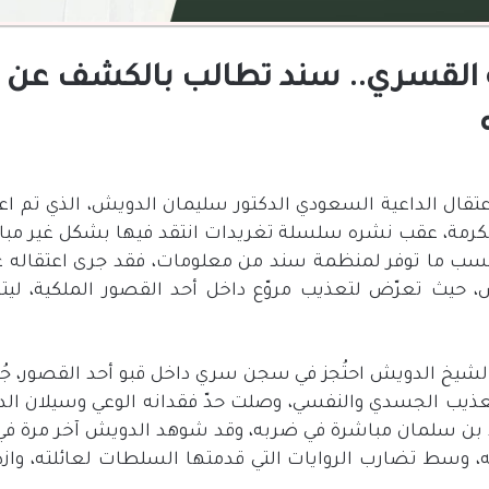
ئه القسري.. سند تطالب بالكشف عن
اعتقال الداعية السعودي الدكتور سليمان الدويش، الذي تم 
مكرمة، عقب نشره سلسلة تغريدات انتقد فيها بشكل غير م
ب ما توفر لمنظمة سند من معلومات، فقد جرى اعتقاله على 
، حيث تعرّض لتعذيب مروّع داخل أحد القصور الملكية، ليتم
الشيخ الدويش احتُجز في سجن سري داخل قبو أحد القصور، جُ
يب الجسدي والنفسي، وصلت حدّ فقدانه الوعي وسيلان الد
بن سلمان مباشرة في ضربه، وقد شوهد الدويش آخر مرة في 
، وسط تضارب الروايات التي قدمتها السلطات لعائلته، وازد