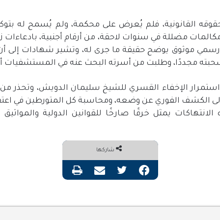
قه القانونية، فلم يُعرض على محكمة، ولم يُسمح له بتوكيل 
لمات مضللة في سنوات لاحقة، من أرقام أجنبية، بادعاءات زا
يان رسمي موثوق يوضح حقيقة ما جرى له، وتشير شهادات إلى 
سحبته مجددًا، وطلبت من أسرته البحث عنه في المستشفيات أو 
ستمرار الإخفاء القسري للشيخ سليمان الدويش، وتحذر من 
 الكشف الفوري عن وضعه، ومحاسبة كل المتورطين في اعتقاله
لانتهاكات يمثل خرقًا صارخًا للقوانين الدولية والمواثيق 
شاركها
فيسبوك
تويتر
مشاركة عبر البريد
طباعة