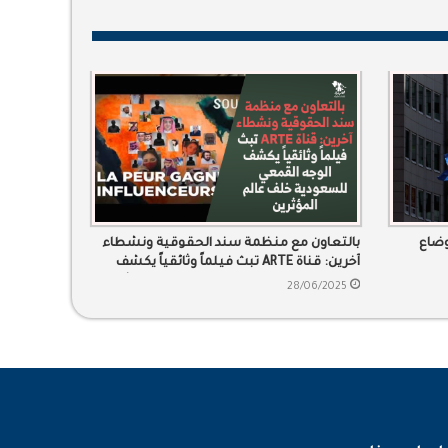
وضاع
بالتعاون مع منظمة سند الحقوقية ونشطاء
آخرين: قناة ARTE تبث فيلماً وثائقياً يكشف
الوجه القمعي للسعودية خلف عالم المؤثرين
28/06/2025