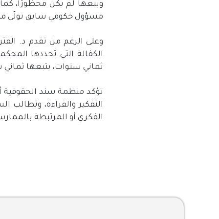
وبيعها لم يكن محظورًا، كما 
مسؤول حكومي سابق تولّى م
وعلى الرغم من تقدم د
.
القث
الكفالة التي تحددها المحك
ثماني سنوات، يتبعها ثماني 
تؤكد منظمة سند الحقوقية أن ا
التفكير والقراءة، وتطالب ا
الفكري أو المرتبطة بالمما