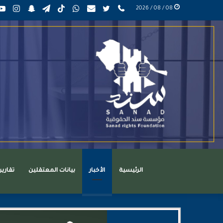
phone
تويتر
mail
واتساب
TikTok
تيلقرام
سناب
انست
08 / 08 / 2026
عربي
تشات
الرئيسية
الأخبار
بيانات المعتقلين
تقاري