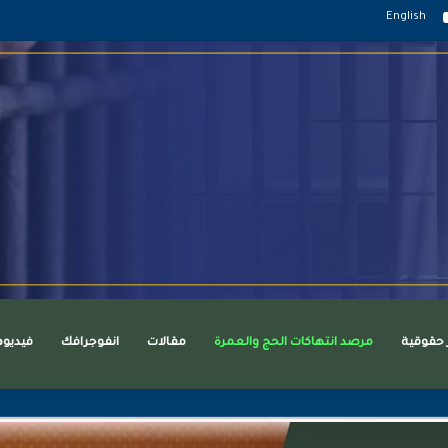
قرام
يوتيوب
English
ر حقوقية
مرصد انتهاكات الحج والعمرة
مقالات
انفوجرافك
فيديو