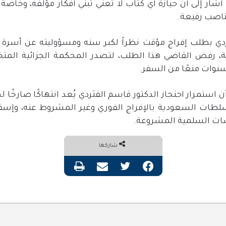
أشار إلى أن حيازة أي كتاب لا تعني تبني أفكار مؤلفه، وخاصة
ناصب رفيعة
.
ردي بطلب إفراج مؤقت نظراً لكبر سنه ومسؤوليته عن أسرة ك
مة، رفض القاضي هذا الطلب، لتصدر المحكمة الجزائية المت
سنوات منعًا من السفر
.
ستمرار احتجاز الدكتور قاسم القثردي يُعد انتهاكًا صارخًا ل
لسلطات السعودية بالإفراج الفوري وغير المشروط عنه، وإس
رسات السلمية المشروعة
.
شاركها
فيسبوك
تويتر
مشاركة عبر البريد
طباعة