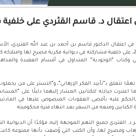
عتقال د. قاسم القثردي على خلفية 
اعتقال الدكتور قاسم بن أحمد بن عبد الله القثردي، الأس
، على خلفية مشاركته في ديوانية فكرية مصرح لها وامتلاكه ك
ي وكتاب
“
الوجودية
”
المتداول في أقسام العقيدة والمذا
همًا تتعلق بـ
“
تأييد الفكر الإرهابي
“
، و
“
التستر على من يحملونه
ما اعتبرت حيازته للكتابين المشار إليهما دليلًا على
“
المساس 
 بالحكم عليه بأقصى العقوبات المنصوص عليها في المادتي
ة الكتابين ومنعه من السفر بعد انتهاء فترة محكوميته
.
 د
.
القثردي جميع التهم الموجهة إليه، مؤكدًا أن الديوانية ال
اب ومصرح لها، وأن الكتب التي وُصفت بأنها ممنوعة كانت 