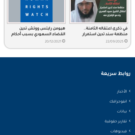
في ذكرى اعتقاله الثامنة..
هيومن رايتس ووتش تدين
منظمة سند تدين استمرار
القضاء السعودي بسبب أحكام
اعتقال الشيخ حمود بن علي
تعسفية جديدة
20/12/2021
22/09/2025
العمري وتدعو للإفراج عنه
روابط سريعة
الأخبار
انفوجرافك
بيانات
تقارير حقوقية
فيديوهات