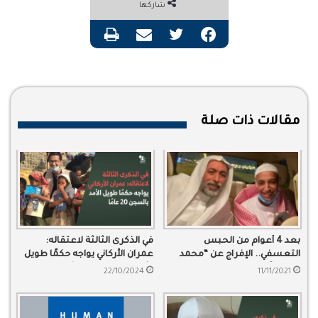
شاركها
فيسبوك
تويتر
مشاركة عبر البريد
طباعة
مقالات ذات صلة
بعد 4 أعوام من الحبس
في الذكرى الثالثة لاعتقاله:
التعسفي.. الإفراج عن “محمد
عمران الأركاني يواجه حكمًا طويل
تيسير آل نمر”
الأمد بالسجن 20 عامًا
22/10/2024
11/11/2021