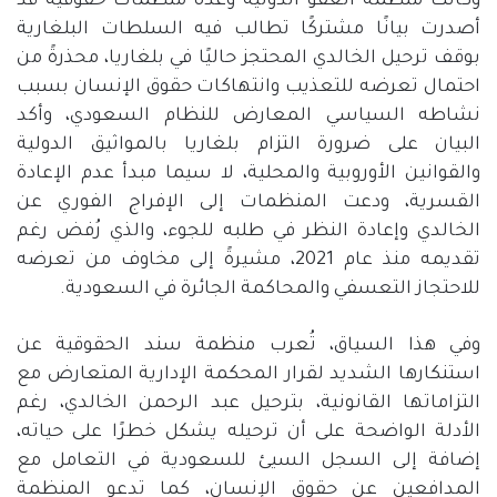
وكانت منظمة العفو الدولية وعدة منظمات حقوقية قد
أصدرت بيانًا مشتركًا تطالب فيه السلطات البلغارية
بوقف ترحيل الخالدي المحتجز حاليًا في بلغاريا، محذرةً من
احتمال تعرضه للتعذيب وانتهاكات حقوق الإنسان بسبب
نشاطه السياسي المعارض للنظام السعودي، وأكد
البيان على ضرورة التزام بلغاريا بالمواثيق الدولية
والقوانين الأوروبية والمحلية، لا سيما مبدأ عدم الإعادة
القسرية، ودعت المنظمات إلى الإفراج الفوري عن
الخالدي وإعادة النظر في طلبه للجوء، والذي رُفض رغم
تقديمه منذ عام
2021
، مشيرةً إلى مخاوف من تعرضه
للاحتجاز التعسفي والمحاكمة الجائرة في السعودية
.
وفي هذا السياق، تُعرب منظمة سند الحقوقية عن
استنكارها الشديد لقرار المحكمة الإدارية المتعارض مع
التزاماتها القانونية، بترحيل عبد الرحمن الخالدي، رغم
الأدلة الواضحة على أن ترحيله يشكل خطرًا على حياته،
إضافة إلى السجل السيئ للسعودية في التعامل مع
المدافعين عن حقوق الإنسان، كما تدعو المنظمة