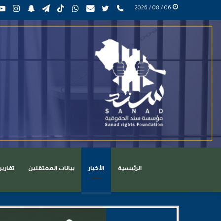
phone
تويتر
mail
واتساب
TikTok
تيلقرام
سناب
انست
06 / 08 / 2026
عربي
تشات
الرئيسية
الأخبار
بيانات المعتقلين
تقاري