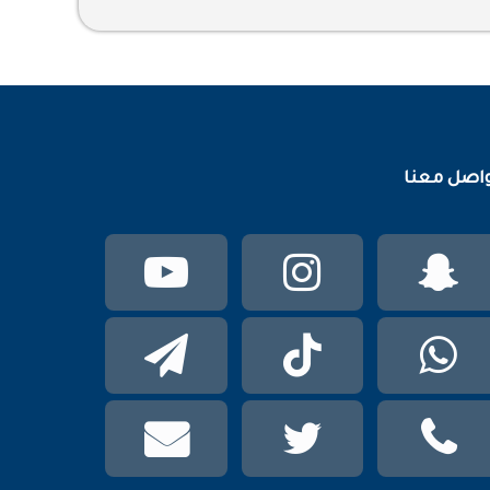
اصل معنا
سناب
انستقرام
يوتيوب
تشات
واتساب
TikTok
تيلقرام
phone
تويتر
mail