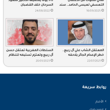
ثماني سنوات من الاعتقال
313 يوما يقضيها الدكتور سعود
التعسفي لعيسى الحامد… سند
السرحان خلف القضبان
تطالب بالإفراج الفوري وغير
24/08/2022
16/09/2025
المشروط
المعتقل الشاب علي آل ربيع..
السلطات المغربية تعتقل حسن
خطر الإعدام الجائر يلاحقه
آل ربيع وتعتزم تسليمه للنظام
السعودي
20/01/2023
22/07/2021
روابط سريعة
الأخبار
انفوجرافك