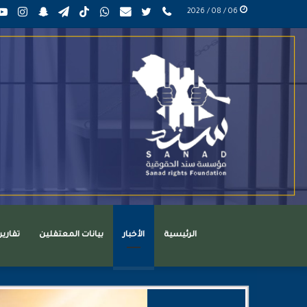
phone
تويتر
mail
واتساب
TikTok
تيلقرام
سناب
انست
06 / 08 / 2026
عربي
تشات
الرئيسية
الأخبار
بيانات المعتقلين
تقاري