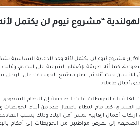
يفة Follow The Money الهولندية “مشروع نيوم لن ي
قالت صحيفة follow the money إن مشروع نيوم لن يكتمل لأنه وجد للدعاية ال
عودية، كما أنه طريقة لإضفاء الشرعية على النظام، وقالت
الانسان حيث أنه تم اجبار مجتمع الحويطات على الرحيل
دى أجيال طويلة.
 لها قبيلة الحويطات قالت الصحيفة إن النظام السعودي قا
 القسري، كما قام النظام باعتقال عدد من أبناء الحويطات وو
 ارتكاب أعمال ارهابية تمس أمن البلاد وذلك بسبب انتقادهم
 الصحيفة إلى تعرض مواطنين من الحويطات إلى أحكام بالإع