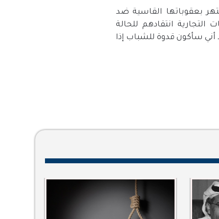
ر بعقوباتها القاسية ضد
التجارية انتقادهم للحالة
ال بيتر بيردوفسكي الرئيس التنفيذي لشركة Boskalis “لا أعتقد أني سأكون قدوة للشباب إذا