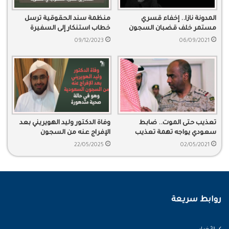
المدونة نازا.. إخفاء قسري
منظمة سند الحقوقية ترسل
مستمر خلف قضبان السجون
خطاب استنكار إلى السفيرة
الحكومية
السعودية في السويد
09/12/2023
06/09/2021
تعذيب حتى الموت.. ضابط
وفاة الدكتور وليد الهويريني بعد
سعودي يواجه تهمة تعذيب
الإفراج عنه من السجون
خاشقجي
السعودية وهو في حالة صحية
22/05/2025
02/05/2021
متدهورة
روابط سريعة