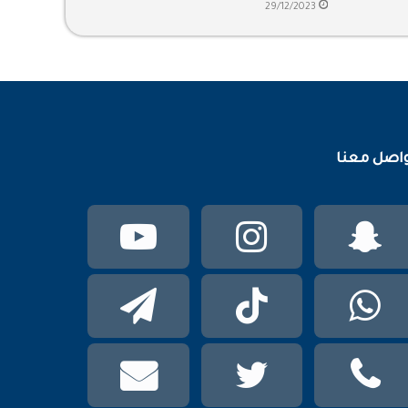
29/12/2023
اصل معنا
سناب
انستقرام
يوتيوب
تشات
واتساب
TikTok
تيلقرام
phone
تويتر
mail