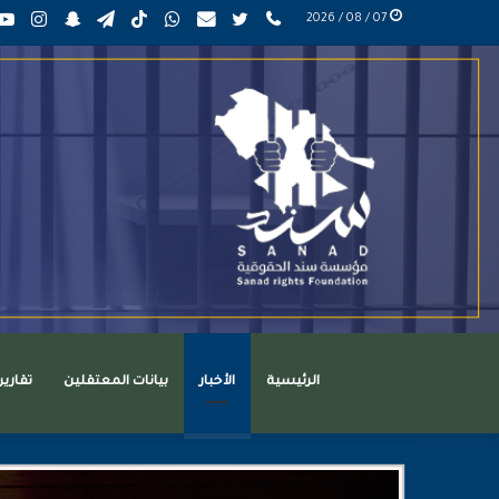
phone
تويتر
mail
واتساب
TikTok
تيلقرام
سناب
انست
07 / 08 / 2026
عربي
تشات
الرئيسية
الأخبار
بيانات المعتقلين
تقاري