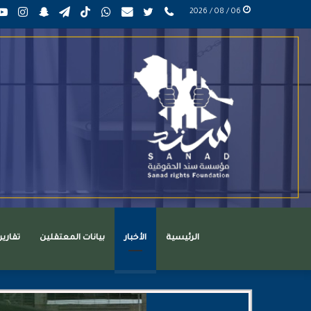
phone
تويتر
mail
واتساب
TikTok
تيلقرام
سناب
انست
06 / 08 / 2026
عربي
تشات
الرئيسية
الأخبار
بيانات المعتقلين
تقاري