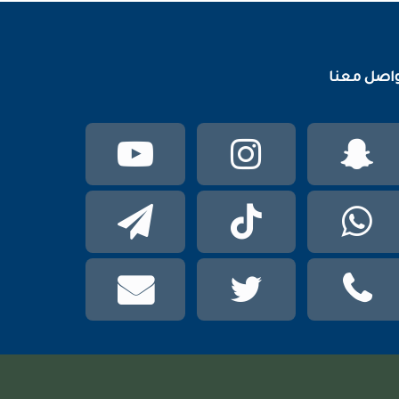
اصل معنا
سناب
انستقرام
يوتيوب
تشات
واتساب
TikTok
تيلقرام
phone
تويتر
mail
عربي