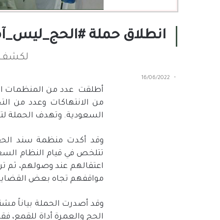
انطلاق حملة #الحج_ليس_آمن
لكشف ا
16/06/2022
أطلقت
عدد من المنظمات ال
من الانتهاكات وعدد من الت
السعودية. وتهدف الحملة لتس
وقد أكدت منظمة سند الحقو
تتلخص في قيام النظام السع
اعتقالهم عند وصولهم، ثم تر
مواقفهم تجاه بعض القضايا أ
وقد أصدرت الحملة بياناً مش
الحج والعمرة أداة للقمع، ف