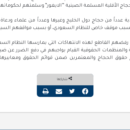
حجاج الأقلية المسلمة الصينية
”
الايغور
“
وسلمتهم لحكوماتهم
 عدداً من حجاج دول الخليج وغيرها وعدداً من علماء ودعاة
 بسبب موقف خاص للنظام السعودي، أو بسبب مواقفهم السياس
ن رفضهم القاطع لهذه الانتهاكات التي يمارسها النظام الس
المنظمات الحقوقية القيام بواجبهم في دفع الضرر عن ض
ج حقوق الحجاج والمعتمرين ضمن قوائم الحقوق ومعايير
شاركها
فيسبوك
تويتر
مشاركة عبر البريد
طباعة