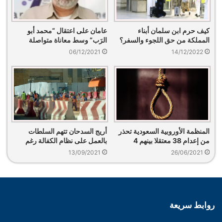
كيف حرم ابن سلمان أبناء
عامان على اعتقال “محمد أبو
المملكة من حق اللجوء والسفر؟
الرَب” وسط معاناة متواصلة
06/12/2021
14/12/2022
المنظمة الأوروبية السعودية تحذر
أريج السدحان تتهم السلطات
من إعدام 38 معتقلا بينهم 4
بالعمل على نظام الكفالة رغم
قاصرين
مزاعم إلغائه
13/09/2021
26/06/2021
روابط سريعة