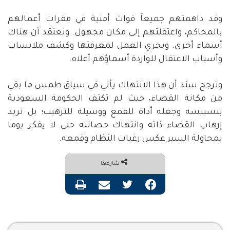
وقد داهمتهم جميعاً قوات أمنية في مقرات أعمالهم
بالمحاكم، واعتقلتهم إلى مكان مجهول. ونعتقد أن هناك
أسماء أخرى. ويجري العمل لمعرفتها وكشف ملابسات
وأسباب الاعتقال للواردة أسماؤهم أعلاه.
وترجح سند أن هذا الانتهاك يأتي في سياق طمس ما بقي
من مكانة القضاء، حيث لم تكتفِ الحكومة السعودية
بتسييسه وجعله أداة للقمع ووسيلة للترهيب؛ بل تريد
إرهاب القضاء ذاته وانتهاك حصانته حتى لا يفكر يوما
بمحاولة السير عكس رغبات النظام وقمعه.
شاركها
فيسبوك
تويتر
مشاركة عبر البريد
طباعة