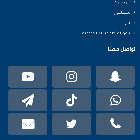
من نحن ؟
المعتلقون
بيان
تبرعوا لمنظمة سند الحقوقية
تواصل معنا
سناب
انستقرام
يوتي
تشات
واتساب
TikTok
تيلقر
phone
تويتر
mail