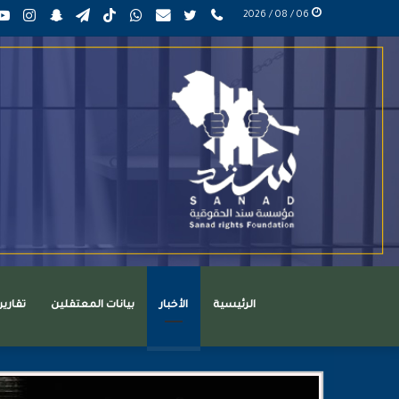
phone
تويتر
mail
واتساب
TikTok
تيلقرام
سناب
انست
06 / 08 / 2026
عربي
تشات
الرئيسية
الأخبار
بيانات المعتقلين
تقاري