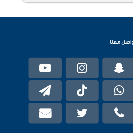
اصل معنا
سناب
انستقرام
يوتيوب
تشات
واتساب
TikTok
تيلقرام
phone
تويتر
mail