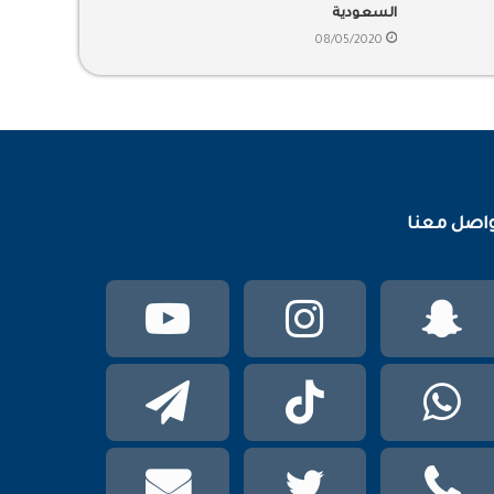
السعودية
08/05/2020
اصل معنا
سناب
انستقرام
يوتيوب
تشات
واتساب
TikTok
تيلقرام
phone
تويتر
mail