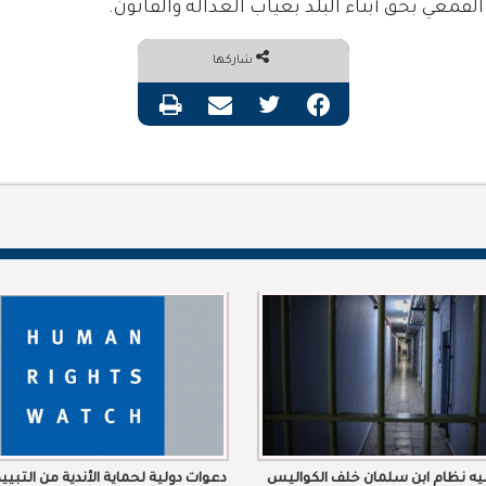
قمعي بحق أبناء البلد بغياب العدالة والقانون.
شاركها
فيسبوك
تويتر
مشاركة عبر البريد
طباعة
فيه نظام ابن سلمان خلف الكواليس
دعوات دولية لحماية الأندية من التبي