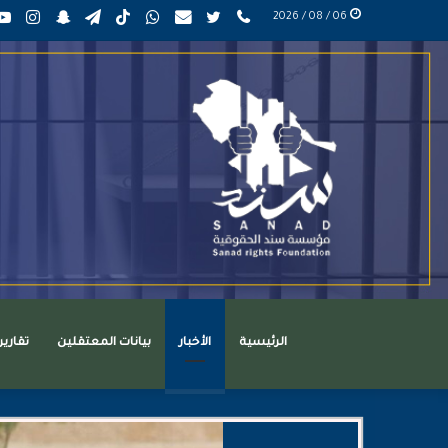
phone
تويتر
mail
واتساب
TikTok
تيلقرام
سناب
انست
06 / 08 / 2026
عربي
تشات
الرئيسية
الأخبار
بيانات المعتقلين
تقاري