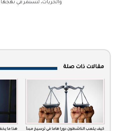
والحريات، لتستمر في نهجها ال
مقالات ذات صلة
كيف يلعب الناشطون دورا هاما في ترسيخ مبدأ
هذا ما يخ