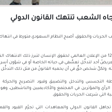
ه الشعب تنتهك القانون الدولي
الحريات والحقوق، أصبح النظام السعودي متورط في انتهاك 
وفي هذا السياق، تأتي المادة 12 من الإعلان العالمي لحقوق الإنسان لتبرز ذلك 
عريضُ أحد لتدخُّل تعسُّفي في حياته الخاصة أو في شؤون أسرت
لكلِّ شخص حقٌّ في أن يحميه القانونُ من مثل ذلك التدخُّل أ
ة التجسس والتدخل والتضييق وقيود التصريح والحركة و
رأي والمؤثرين في المجتمع والأكاديميين والناشطين، وهو 
مية التي شرعت الحريات والحقوق.
اهل القانون الدولي والمعاهدات التي تجرّم القيود وال