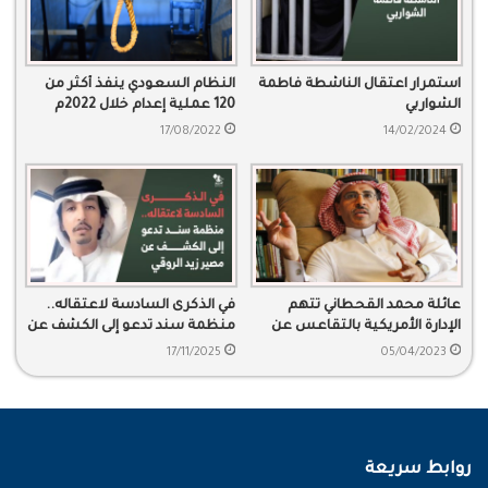
استمرار اعتقال الناشطة فاطمة
النظام السعودي ينفذ أكثر من
الشواربي
120 عملية إعدام خلال 2022م
17/08/2022
14/02/2024
عائلة محمد القحطاني تتهم
في الذكرى السادسة لاعتقاله..
الإدارة الأمريكية بالتقاعس عن
منظمة سند تدعو إلى الكشف عن
الوقوف معه وتعرب عن خيبة
مصير زيد الروقي
17/11/2025
05/04/2023
أملها
روابط سريعة