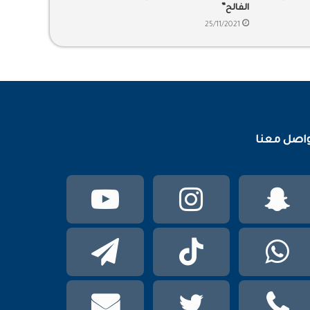
الفالح”
25/11/2021
اصل معنا
سناب
انستقرام
يوتيوب
تشات
واتساب
TikTok
تيلقرام
phone
تويتر
mail