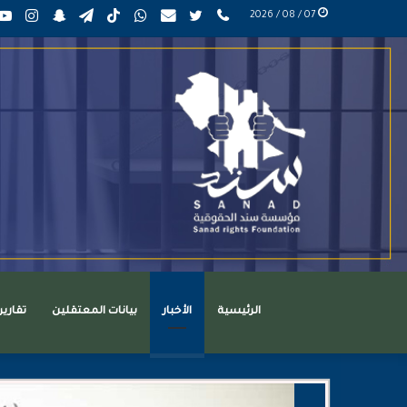
phone
تويتر
mail
واتساب
TikTok
تيلقرام
سناب
انست
07 / 08 / 2026
عربي
تشات
الرئيسية
الأخبار
بيانات المعتقلين
تقاري