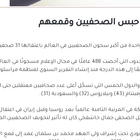
ي حبس الصحفيين وقمعهم
 أكبر سجون الصحفيين في العالم باعتقالها 31 صحفيا بشكل تعسفي.
وذكرت منظمة مراسلون بلا حدود، التي أحصت 488 عاملًا في مجال الإعلام 
لى هذه الدرجة منذ إنشاء التقرير السنوي لمنظمة مراسلون بلا ح
الدول الخمس التي تسجّل أعلى عدد صحافيين معتقلين حتى ال
ة في المرتبة الثامنة عالمياً بعد روسيا وقبل إيران في اعتق
سعودي تحت إشراف ولي العهد محمد بن سلمان عمد إلى قمع ال