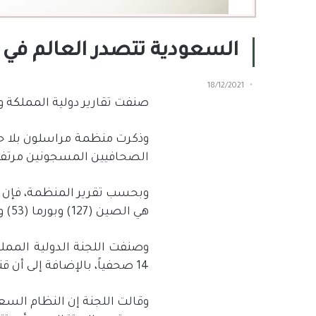
السعودية تتصدر العالم ف
18/12/2021
صنفت تقارير دولية المملكة واحدة من
الصحافيين المسجونين مرتفعًا إ
وبحسب تقرير المنظمة، فإن و
هي الصين (127) وبورما (53) وفيتنام (43) وبيلاروس (32) والسعودية (31).
وصنفت اللجنة الدولية المملك
14 صحفياً، بالإضافة إلى أن قتل الصحفي جمال خاشقجي كان له تأثير لتخويف الصحفيين المستقلين.
وقالت اللجنة إن النظام ال