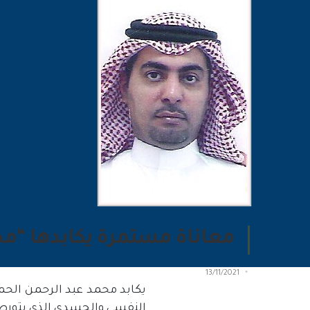
معاناة مستمرة يكابدها “م
13/11/2021
يكابد محمد عبد الرحمن الح
النفسي والجسدي الذي يتورط 