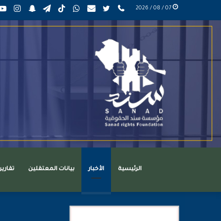
phone
تويتر
mail
واتساب
TikTok
تيلقرام
سناب
انست
07 / 08 / 2026
عربي
تشات
الرئيسية
الأخبار
بيانات المعتقلين
تقاري