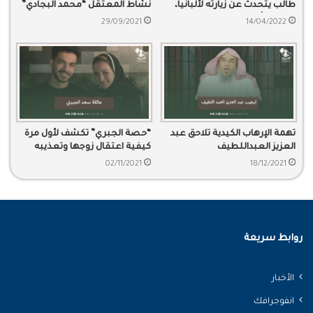
طالب يتحدث عن زيارته لألبانيا،
نشاط المعتقل “محمد البجادي”
ويشيد بأهلها المسلمون
29/09/2021
14/04/2022
تهمة الإرهاب الكيدية تلاحق عبد
“حصة الجبري” تكشف لأول مرة
العزيز العبداللطيف
كيفية اعتقال زوجها وتعذيبه
02/11/2021
18/12/2021
روابط سريعة
الأخبار
انفوجرافك