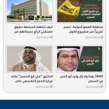
منظمة العفو الدولية: تصدر
كيف تنتهك السلطة حقوق
تقريراً عن مشروع قانون
معتقلي الرأي بحرمانهم من
العقوبات السعودي المسرب
توكيل محامي؟
08/11/2021
20/03/2024
3440 يوماً ولا زال وليد أبو الخير
الدكتور “علي أبو الحسن” يكابد
في السجن
مرارة الحجز التعسفي داخل
المعتقلات
14/09/2021
16/09/2023