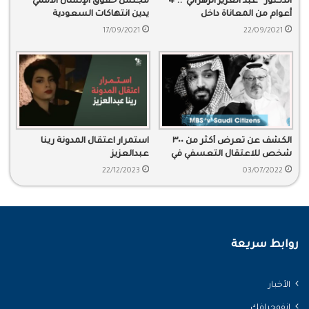
الدكتور “عبد العزيز الزهراني”.. 4
مجلس حقوق الإنسان الأممي
أعوام من المعاناة داخل
يدين انتهاكات السعودية
المعتقلات
17/09/2021
22/09/2021
الكشف عن تعرض أكثر من ٣٠٠
استمرار اعتقال المدونة رينا
شخص للاعتقال التعسفي في
عبدالعزيز
السعودية
22/12/2023
03/07/2022
روابط سريعة
الأخبار
انفوجرافك