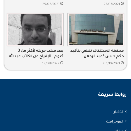
جثمانه
مفرج عنهن
29/06/2021
25/07/2021
محكمة الاستئناف تقضي بتأكيد
بعد سلب حريته لأكثر من 3
حكم حبس “عبد الرحمن
أعوام.. الإفراج عن الكاتب عبدالله
السدحان” لـ 20 عاما
دحيلان
19/08/2022
06/10/2021
روابط سريعة
الأخبار
انفوجرافك